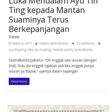
Luka Mendalam Ayu Tin
Ting kepada Mantan
Suaminya Terus
Berkepanjangan
Views
Maret 6, 2017
redaksi sentralberita
2 Comments
,
,
,
ayu ting ting
luka ayu tingting
mantan suami
sentralberita
Sentralberita|Jakarta~”Oh enggak ada urusan (dengan
Enji). Dulu dia enggak ngakuin jadi kita enggak punya
urusan ya Bapak,” ujarnya dalam tayangan
Read more