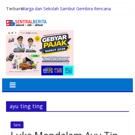
Terbaru:
Warga dan Sekolah Sambut Gembira Rencana
Gubernur Bobby Bangun SD Negeri Lasara di Nias
Utara
Konsumsi Sabu di Kabin Truk, Supir Tangki Asal Aceh
Diamankan Sat Intelkam Polres Sergai
Pemerintah Daerah dan Kolaborasi dengan Komunitas
Gubernur Bobby Nasution Siapkan Rumah Produksi
Kelapa di Nias Utara
Lomba Foto LRT Hadirkan Hadiah Menarik, Ini
Syaratnya
ayu ting ting
Seni