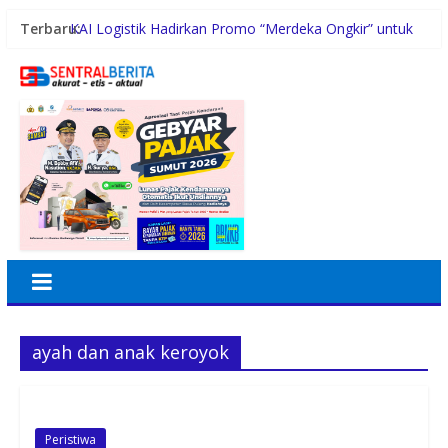
Terbaru:
KAI Logistik Hadirkan Promo “Merdeka Ongkir” untuk
Pengiriman Paket
Polres Padang Lawas Utara Resmi Berdiri, Kapolda
Sumut Tekankan Pelayanan Humanis dan
Penambahan Personel
Pemprovsu Perkuat Pengelolaan PPID, Optimalkan
Implementasi Permendagri
Pewarta Polrestabes Medan Gelar Jumat Barokah,
Pererat Silaturahmi, Kokohkan Sinergi Media dan
Kepolisian
Holding Perkebunan Nusantara Dukung Penciptaan
Lapangan Kerja, PTPN I Serap 15–20 Ribu Pekerja di
Pabrik Tembakau
ayah dan anak keroyok
Peristiwa