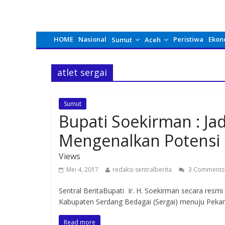
HOME
Nasional
Peristiwa
Ekon
Sumut
Aceh
atlet sergai
Sumut
Bupati Soekirman : Jad
Mengenalkan Potensi
Views
Mei 4, 2017
redaksi sentralberita
3 Comments
Sentral BeritaBupati Ir. H. Soekirman secara res
Kabupaten Serdang Bedagai (Sergai) menuju Peka
Read more