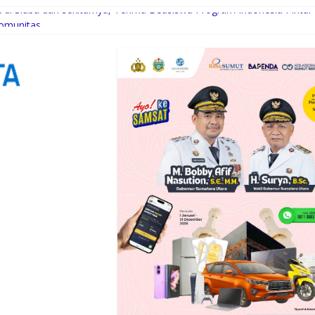
di Siabu dan sekitarnya, Terima Beasiswa Program Indonesia Pintar
Komunitas
uksi Kelapa di Nias Utara
i Syaratnya
Gubernur Bobby Bangun SD Negeri Lasara di Nias Utara