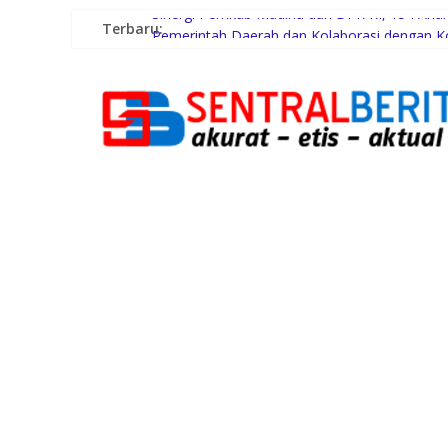
Terbaru:
Sinergi Pemkab Madina dan DPR RI, 154 Anak 
Pemerintah Daerah dan Kolaborasi dengan 
Gubernur Bobby Nasution Siapkan Rumah Prod
Lomba Foto LRT Hadirkan Hadiah Menarik, In
Warga dan Sekolah Sambut Gembira Rencana 