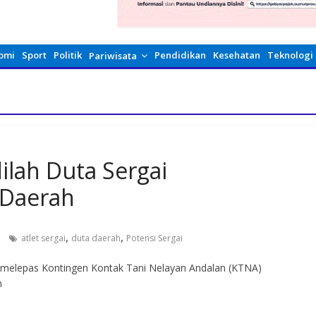
omi
Sport
Politik
Pendidikan
Kesehatan
Teknologi
Pariwisata
ilah Duta Sergai
 Daerah
,
,
atlet sergai
duta daerah
Potensi Sergai
mi melepas Kontingen Kontak Tani Nelayan Andalan (KTNA)
n