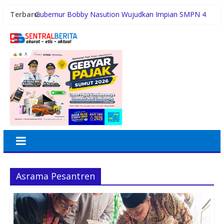
Terbaru:
Gubernur Bobby Nasution Wujudkan Impian SMPN 4
Sitolu Ori Miliki Gedung Permanen
Duta Genre Harus Jadi Penggerak Remaja, Rico Waas:
Jangan Hanya Aktif Saat Ada Acara
Sutarto Minta Banteng Sumut Merah FC Harumkan
Nama Sumut di Ajang Soekarno Cup 2026
Persiapan HUT RI ke-81, Anggota Paskibra Kecamatan
Idi Tunong Mulai Gelar Latihan Intensif
Satres PPAPPO Polres Karo Ringkus Pemuda
Asrama Pesantren