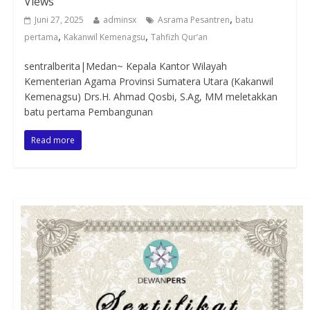
Views
,
Juni 27, 2025
adminsx
Asrama Pesantren
batu
,
,
pertama
Kakanwil Kemenagsu
Tahfizh Qur’an
sentralberita|Medan~ Kepala Kantor Wilayah
Kementerian Agama Provinsi Sumatera Utara (Kakanwil
Kemenagsu) Drs.H. Ahmad Qosbi, S.Ag, MM meletakkan
batu pertama Pembangunan
Read more