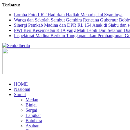
Terbaru:
Lomba Foto LRT Hadirkan Hadiah Menarik, Ini Syaratnya
Warga dan Sekolah Sambut Gembira Rencana Gubernur Bobby
Sinergi Pemkab Madina dan DPR RI, 154 Anak di Siabu dan se
PWI Beri Kesempatan KTA yang Mati Lebih Dari Setahun Dia
Inspektorat Madina Berikan Tanggapan akan Pembangunan G
Sentralberita
Akurat,
Etis
dan
Aktual
HOME
Nasional
Sumut
Medan
Binjai
Sergai
Langkat
Batubara
Asahan