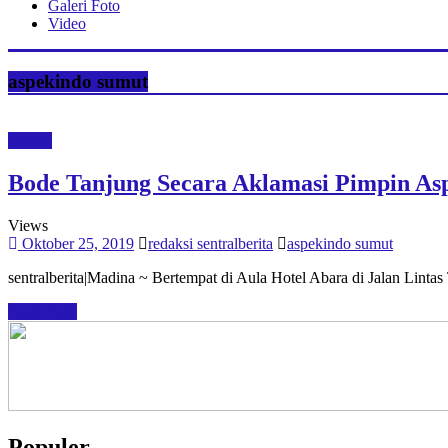
Galeri Foto
Video
aspekindo sumut
Medan
Bode Tanjung Secara Aklamasi Pimpin As
Views
Oktober 25, 2019
redaksi sentralberita
aspekindo sumut
sentralberita|Madina ~ Bertempat di Aula Hotel Abara di Jalan Lin
Read more
Populer