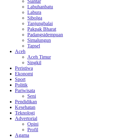
Siantar
Labuhanbatu
Labura
Sibolga
Tanjungbalai
Pakpak Bharat
Padangsidempuan
Simalungun
Tapsel
Aceh
Aceh Timur
Singkil
Peristiwa
Ekonomi
Sport
Politik
Pariwisata
Seni
Pendidikan
Kesehatan
Teknologi
Advertorial
Opini
Profil
Agama