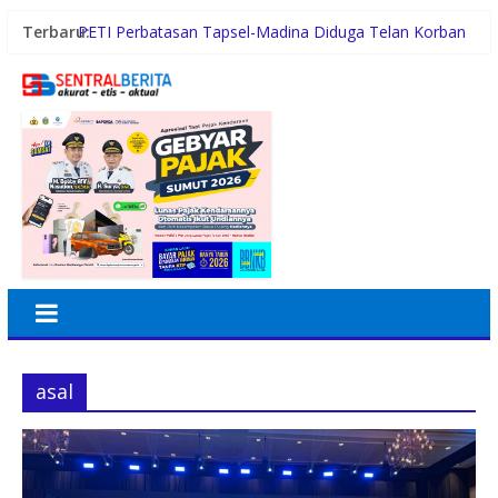
Terbaru:
PETI Perbatasan Tapsel-Madina Diduga Telan Korban
Jiwa, Kapolsek Batang Angkola Tertutup
Sambut HUT ke-81 RI, BRI BO Kramat Jati Semarakkan
Nuansa Merah Putih
Perkuat Keimanan dan Ukhuwah, BRI Region 6 Gelar
Pengajian Rutin Bersama Pekerja
BRI BO Sudirman Semanggi Hadiri HUT ke-7 DWP
DPD RI, Pererat Sinergi
Terlibat Jual Beli Sabu, Pasukan Tempur Geng Motor
GPS Disergap Satuan Resnarkoba Polrestabes Medan
asal