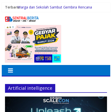
Terbaru:
Warga dan Sekolah Sambut Gembira Rencana
Gubernur Bobby Bangun SD Negeri Lasara di Nias
Utara
Konsumsi Sabu di Kabin Truk, Supir Tangki Asal Aceh
Diamankan Sat Intelkam Polres Sergai
Pemerintah Daerah dan Kolaborasi dengan Komunitas
Gubernur Bobby Nasution Siapkan Rumah Produksi
Kelapa di Nias Utara
Lomba Foto LRT Hadirkan Hadiah Menarik, Ini
Syaratnya
Artificial intelligence