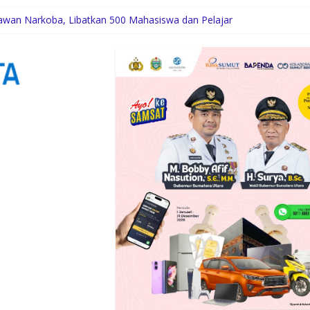
awan Narkoba, Libatkan 500 Mahasiswa dan Pelajar
n Pembangunan Gedung Madrasah TA 2025 di Desa Tabuyung
oba Selama 300 Hari dan Musnahkan Puluhan Kg Barbut
gritas dan Jauhi Narkoba
N