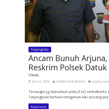
Tanjungbalai
Ancam Bunuh Arjuna, 
Reskrim Polsek Datuk
Views
,
Juni 22, 2022
redaksi sentralberita
arjuna
bun
Tersangka yg diamankan polisi.(f-ist) sentralberit
TanjungbaIai berhasil mengaman kan seorang pria
Read more