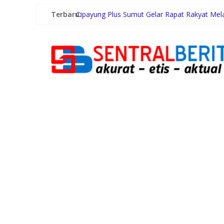
Terbaru:
Cipayung Plus Sumut Gelar Rapat Rakyat Mel
Inspektorat Madina Berikan Tanggapan aka
Polrestabes Medan Ungkap 1.187 Kasus Nark
Wagub Surya Ajak Generasi Muda Bangun Inte
Pemko Medan Raih Peringkat II Skor Arsif AS