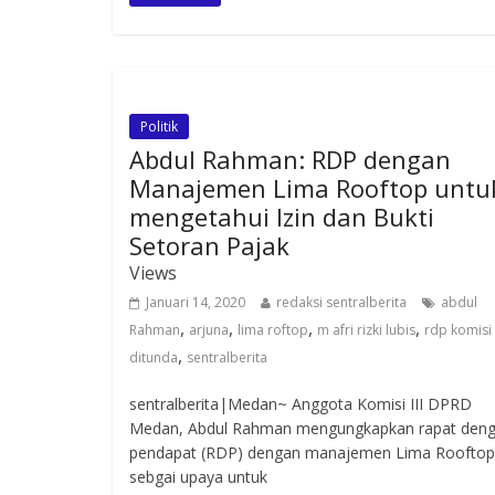
Politik
Abdul Rahman: RDP dengan
Manajemen Lima Rooftop untu
mengetahui Izin dan Bukti
Setoran Pajak
Views
Januari 14, 2020
redaksi sentralberita
abdul
,
,
,
,
Rahman
arjuna
lima roftop
m afri rizki lubis
rdp komisi
,
ditunda
sentralberita
sentralberita|Medan~ Anggota Komisi III DPRD
Medan, Abdul Rahman mengungkapkan rapat deng
pendapat (RDP) dengan manajemen Lima Rooftop
sebgai upaya untuk