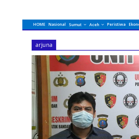
HOME
Nasional
Peristiwa
Ekon
Sumut
Aceh
arjuna