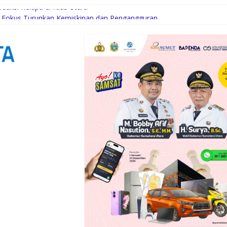
uksi Kelapa di Nias Utara
am, Fokus Turunkan Kemiskinan dan Pengangguran
n Batu Pertama Pembangunan Rusun Polres Tapanuli Tengah
sal Aceh Diamankan Sat Intelkam Polres Sergai
Komunitas