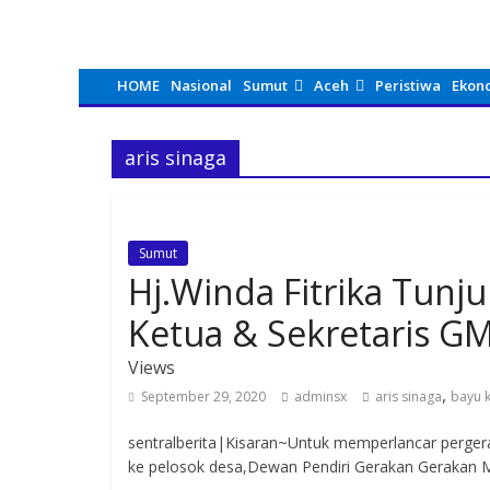
HOME
Nasional
Sumut
Aceh
Peristiwa
Ekon
aris sinaga
Sumut
Hj.Winda Fitrika Tunju
Ketua & Sekretaris 
Views
,
September 29, 2020
adminsx
aris sinaga
bayu k
sentralberita|Kisaran~Untuk memperlancar perger
ke pelosok desa,Dewan Pendiri Gerakan Gerakan 