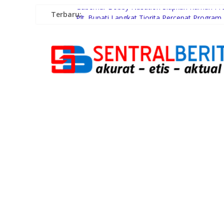
Terbaru:
Gubernur Bobby Nasution Siapkan Rumah Prod
Plt. Bupati Langkat Tiorita Percepat Progr
Kunker ke Tapteng, Kapolda Sumut Letakka
Konsumsi Sabu di Kabin Truk, Supir Tangki A
Pemerintah Daerah dan Kolaborasi dengan 