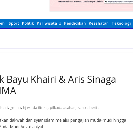
omi
Sport
Politik
Pariwisata
Pendidikan
Kesehatan
Teknologi
k Bayu Khairi & Aris Sinaga
GMMA
,
,
,
,
hairi
gmma
hj winda fitrika
pilkada asahan
sentralberita
akan dakwah dan syiar Islam melalui pengajian muda-mudi hingga
Muda Mudi Adz-dziniyah