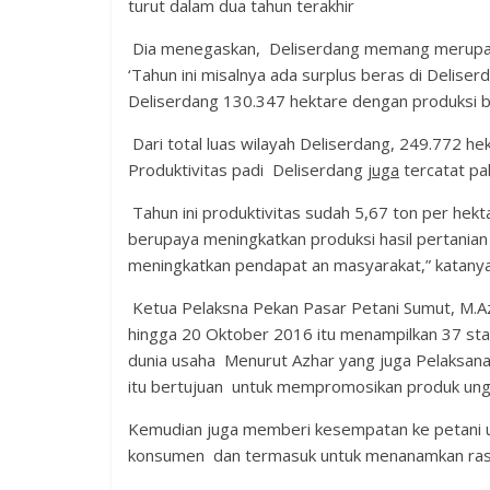
turut dalam dua tahun terakhir
Dia menegaskan, Deliserdang memang merupaka
‘Tahun ini misalnya ada surplus beras di Deliser
Deliserdang 130.347 hektare dengan produksi b
Dari total luas wilayah Deliserdang, 249.772 h
Produktivitas padi Deliserdang
juga
tercatat pal
Tahun ini produktivitas sudah 5,67 ton per hekt
berupaya meningkatkan produksi hasil pertanian 
meningkatkan pendapat an masyarakat,” katanya
Ketua Pelaksna Pekan Pasar Petani Sumut, M.A
hingga 20 Oktober 2016 itu menampilkan 37 stan
dunia usaha Menurut Azhar yang juga Pelaksana
itu bertujuan untuk mempromosikan produk ungg
‌Kemudian juga memberi kesempatan ke petani un
konsumen dan termasuk untuk menanamkan rasa