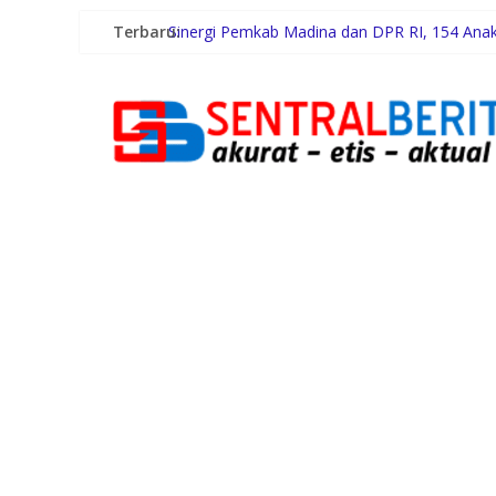
Terbaru:
Sinergi Pemkab Madina dan DPR RI, 154 Anak 
Pemerintah Daerah dan Kolaborasi dengan 
Gubernur Bobby Nasution Siapkan Rumah Prod
Lomba Foto LRT Hadirkan Hadiah Menarik, In
Warga dan Sekolah Sambut Gembira Rencana 