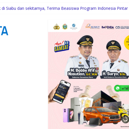
di Siabu dan sekitarnya, Terima Beasiswa Program Indonesia Pintar
Komunitas
uksi Kelapa di Nias Utara
i Syaratnya
Gubernur Bobby Bangun SD Negeri Lasara di Nias Utara