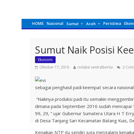
HOME
Nasional
Peristiwa
Ekon
Sumut
Aceh
Sumut Naik Posisi Kee
Ekonomi
Oktober 17, 2016
redaksi sentralberita
2 Com
sebagai penghasil padi keempat secara nasional
“Naiknya produksi padi itu semakin menggembirak
dimana pada September 2016 sudah mencapai 10
99, 29, ” ujar Gubernur Sumatera Utara H T Er
di Desa Tanjung Sari Kecamatan Batang Kuis, Del
Kenaikan NTP itu sendiri juga mengalami kenaika