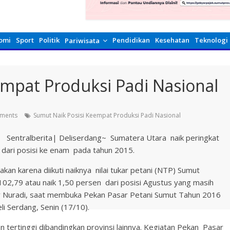
omi
Sport
Politik
Pendidikan
Kesehatan
Teknologi
Pariwisata
mpat Produksi Padi Nasional
ments
Sumut Naik Posisi Keempat Produksi Padi Nasional
Sentralberita|
Deliserdang~ Sumatera Utara naik peringkat
 dari posisi ke enam pada tahun 2015.
an karena diikuti naiknya nilai tukar petani (NTP) Sumut
2,79 atau naik 1,50 persen dari posisi Agustus yang masih
ry Nuradi, saat membuka Pekan Pasar Petani Sumut Tahun 2016
i Serdang, Senin (17/10).
n tertinggi dibandingkan provinsi lainnya. Kegiatan
Pekan
Pasar