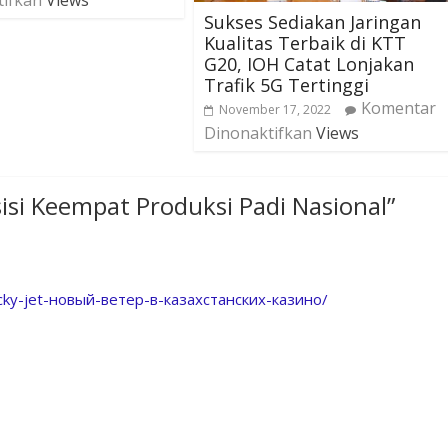
tifkan
Views
Sukses Sediakan Jaringan
Kualitas Terbaik di KTT
G20, IOH Catat Lonjakan
Trafik 5G Tertinggi
Komentar
November 17, 2022
Dinonaktifkan
Views
isi Keempat Produksi Padi Nasional
”
ucky-jet-новый-ветер-в-казахстанских-казино/