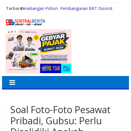
Terbaru:
Penebangan Pohon Pembangunan BRT Disorot
Persiapan HUT RI ke-81, Anggota Paskibra Kecamatan
Idi Tunong Mulai Gelar Latihan Intensif
Satres PPAPPO Polres Karo Ringkus Pemuda
Gubernur Bobby Nasution Wujudkan Impian SMPN 4
Sitolu Ori Miliki Gedung Permanen
Kebiasaan Finansial yang Bisa Dimulai di Usia 20-an
Soal Foto-Foto Pesawat
Pribadi, Gubsu: Perlu