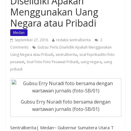
Diselidiki Apakah
Menggunakan Uang
Negara atau Pribadi
Medan
September 27, 2016
redaksi sentralberita
2
Comments
Gubsu: Perlu Diselidiki Apakah Menggunakan
,
,
Uang Negara atau Pribadi
sentralberita
soal fopribadito-foto
,
,
,
pesawat
Soal Foto-Foto Pesawat Pribadi
uang negara
uang
pribadi
Gubsu Erry Nuradi foto bersama dengan
wartawan jurnalis (foto-SB/01)
Sentralberita| Medan~ Gubernur Sumatera Utara T