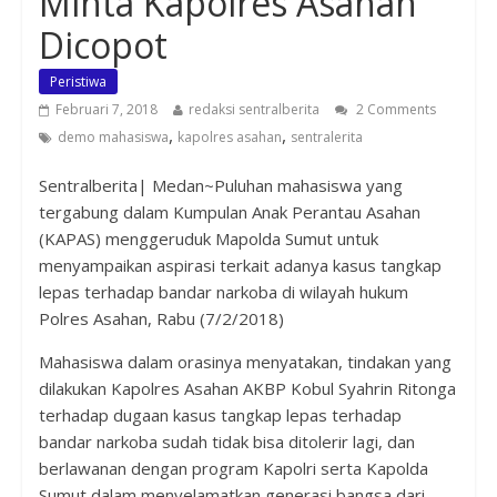
Minta Kapolres Asahan
Dicopot
Peristiwa
Februari 7, 2018
redaksi sentralberita
2 Comments
,
,
demo mahasiswa
kapolres asahan
sentralerita
Sentralberita| Medan~Puluhan mahasiswa yang
tergabung dalam Kumpulan Anak Perantau Asahan
(KAPAS) menggeruduk Mapolda Sumut untuk
menyampaikan aspirasi terkait adanya kasus tangkap
lepas terhadap bandar narkoba di wilayah hukum
Polres Asahan, Rabu (7/2/2018)
Mahasiswa dalam orasinya menyatakan, tindakan yang
dilakukan Kapolres Asahan AKBP Kobul Syahrin Ritonga
terhadap dugaan kasus tangkap lepas terhadap
bandar narkoba sudah tidak bisa ditolerir lagi, dan
berlawanan dengan program Kapolri serta Kapolda
Sumut dalam menyelamatkan generasi bangsa dari