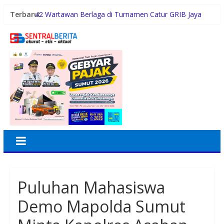
Terbaru:
42 Wartawan Berlaga di Turnamen Catur GRIB Jaya
Labuhanbatu
POST Hadir sebagai Solusi POS untuk Operasional
Restoran
Malam Minggu Bersama Warga Medan Tembung, Rico
Waas Serap Aspirasi
Dayang Nan Tujuh Menggetarkan Gedung Kesenian
Jakarta
PTPN Group melalui PTPN IV Regional VII Dukung
Peningkatan Kompetensi Aparatur Perkebunan Lewat
Pelatihan Avenza Maps di Way Kanan
Puluhan Mahasiswa
Demo Mapolda Sumut