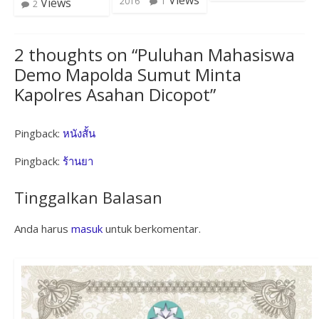
Views
2016
1
2
2 thoughts on “
Puluhan Mahasiswa
Demo Mapolda Sumut Minta
Kapolres Asahan Dicopot
”
Pingback:
หนังสั้น
Pingback:
ร้านยา
Tinggalkan Balasan
Anda harus
masuk
untuk berkomentar.