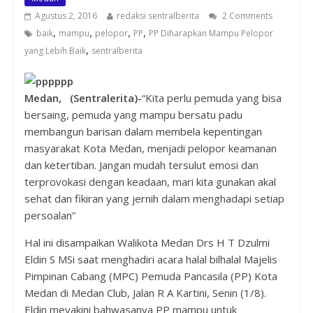
Agustus 2, 2016
redaksi sentralberita
2 Comments
,
,
,
,
baik
mampu
pelopor
PP
PP Diharapkan Mampu Pelopor
,
yang Lebih Baik
sentralberita
Medan, (Sentralerita)-
“Kita perlu pemuda yang bisa
bersaing, pemuda yang mampu bersatu padu
membangun barisan dalam membela kepentingan
masyarakat Kota Medan, menjadi pelopor keamanan
dan ketertiban. Jangan mudah tersulut emosi dan
terprovokasi dengan keadaan, mari kita gunakan akal
sehat dan fikiran yang jernih dalam menghadapi setiap
persoalan”
Hal ini disampaikan Walikota Medan Drs H T Dzulmi
Eldin S MSi saat menghadiri acara halal bilhalal Majelis
Pimpinan Cabang (MPC) Pemuda Pancasila (PP) Kota
Medan di Medan Club, Jalan R A Kartini, Senin (1/8).
Eldin meyakini bahwasanya PP mampu untuk