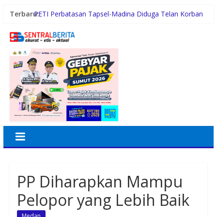
Terbaru:
PETI Perbatasan Tapsel-Madina Diduga Telan Korban
Jiwa, Kapolsek Batang Angkola Tertutup
Sambut HUT ke-81 RI, BRI BO Kramat Jati Semarakkan
Nuansa Merah Putih
Perkuat Keimanan dan Ukhuwah, BRI Region 6 Gelar
Pengajian Rutin Bersama Pekerja
BRI BO Sudirman Semanggi Hadiri HUT ke-7 DWP
DPD RI, Pererat Sinergi
Terlibat Jual Beli Sabu, Pasukan Tempur Geng Motor
GPS Disergap Satuan Resnarkoba Polrestabes Medan
PP Diharapkan Mampu
Pelopor yang Lebih Baik
Medan