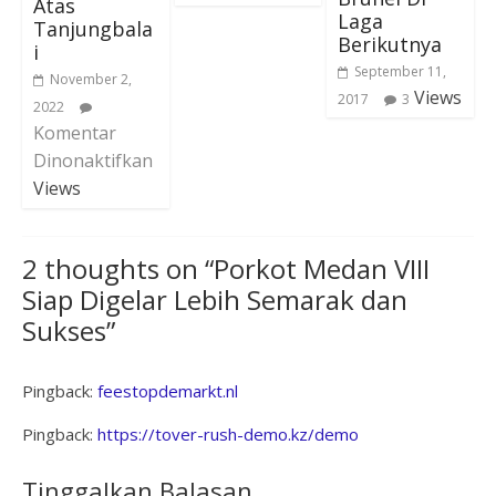
Atas
Laga
Tanjungbala
Berikutnya
i
September 11,
November 2,
Views
2017
3
2022
Komentar
Dinonaktifkan
Views
2 thoughts on “
Porkot Medan VIII
Siap Digelar Lebih Semarak dan
Sukses
”
Pingback:
feestopdemarkt.nl
Pingback:
https://tover-rush-demo.kz/demo
Tinggalkan Balasan