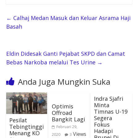
←
Calhaj Medan Masuk dan Keluar Asrama Haji
Basah
Eldin Didesak Ganti Pejabat SKPD dan Camat
Bebas Narkoba melalui Tes Urine
→
Anda Juga Mungkin Suka
Indra Sjafri
Minta
Optimis
Timnas U-19
Offroad
Segera
Bangkit Lagi
Pesilat
Fokus
Tebingtinggi
Februari 29,
Hadapi
Menang KO
Views
2020
3
Brunei Di