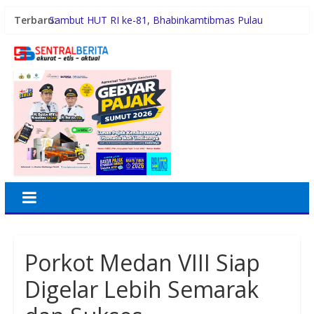
Terbaru:
Sambut HUT RI ke-81, Bhabinkamtibmas Pulau
Simardan Ajak Warga Pasang Bendera
Tafoo’lo Nehe, Pelompat Batu Nias Mohon Diundang
Upacara HUT ke-81 RI di Istana
Pemko Medan Didesak Prioritaskan Pembangunan
Jalan 2026
Dinkes Medan Didesak Lakukan Rehabilitasi Fasilitas
Puskesmas
Aipda Hery Gusnihardi Gelar Cooling System di Kuala
Silo Bestari, Ajak Warga Jaga Kamtibmas
Porkot Medan VIII Siap
Digelar Lebih Semarak