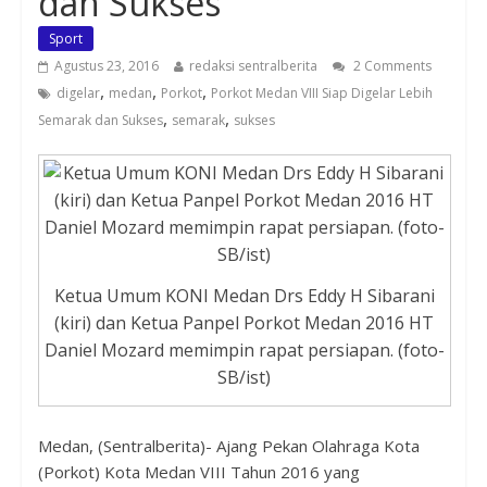
dan Sukses
Sport
Agustus 23, 2016
redaksi sentralberita
2 Comments
,
,
,
digelar
medan
Porkot
Porkot Medan VIII Siap Digelar Lebih
,
,
Semarak dan Sukses
semarak
sukses
Ketua Umum KONI Medan Drs Eddy H Sibarani
(kiri) dan Ketua Panpel Porkot Medan 2016 HT
Daniel Mozard memimpin rapat persiapan. (foto-
SB/ist)
Medan, (Sentralberita
)- Ajang Pekan Olahraga Kota
(Porkot) Kota Medan VIII Tahun 2016 yang