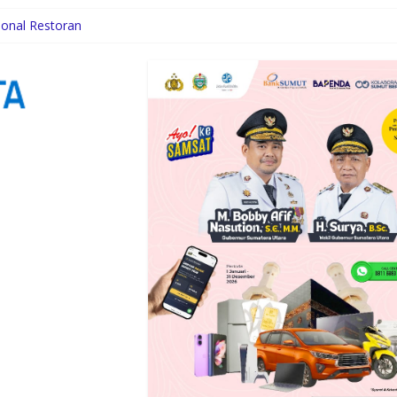
ional Restoran
n
olres Tanjung Balai Patroli Kota
u, Jaga Keamanan dan Cegah Balap Liar
 Poltekkes Gunungsitoli, Dukung Lahirnya Tenaga Kesehatan Kepul