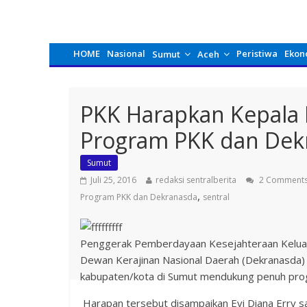
HOME
Nasional
Peristiwa
Ekon
Sumut
Aceh
PKK Harapkan Kepala
Program PKK dan Dek
Sumut
Juli 25, 2016
redaksi sentralberita
2 Comment
,
Program PKK dan Dekranasda
sentral
Penggerak Pemberdayaan Kesejahteraan Keluar
Dewan Kerajinan Nasional Daerah (Dekranasda) 
kabupaten/kota di Sumut mendukung penuh pro
Harapan tersebut disampaikan Evi Diana Erry sa