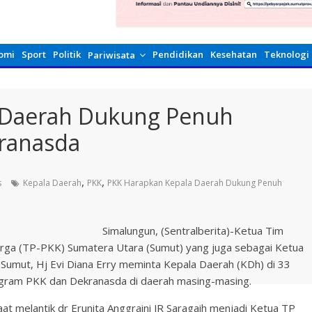
omi
Sport
Politik
Pendidikan
Kesehatan
Teknologi
Pariwisata
 Daerah Dukung Penuh
ranasda
,
,
s
Kepala Daerah
PKK
PKK Harapkan Kepala Daerah Dukung Penuh
Simalungun, (Sentralberita)-
Ketua Tim
ga (TP-PKK) Sumatera Utara (Sumut) yang juga sebagai Ketua
Sumut, Hj Evi Diana Erry meminta Kepala Daerah (KDh) di 33
gram PKK dan Dekranasda di daerah masing-masing.
at melantik dr Erunita Anggraini JR Saragaih menjadi Ketua TP