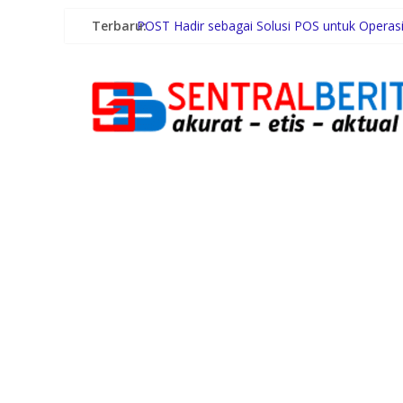
Terbaru:
POST Hadir sebagai Solusi POS untuk Operas
Hasrul Benny Harahap Plt IKAl SMAN 6 Meda
Jaga Kamtibmas Tetap Kondusif, Satsamapta P
Polsek Teluk Nibung Patroli di Malam Mingg
Bobby Nasution Siapkan Beasiswa Mahasiswa