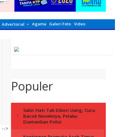
Agama
Galeri Foto
Video
Advertorial
Populer
-->