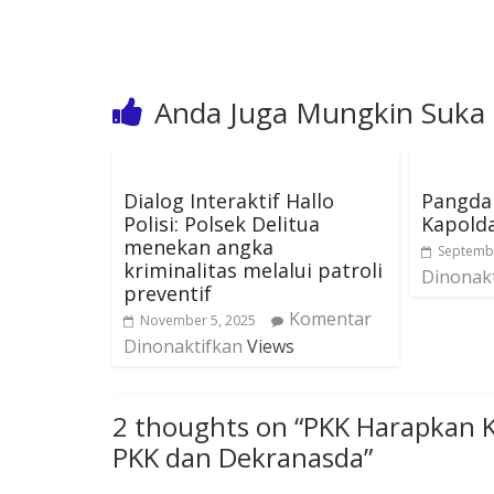
Anda Juga Mungkin Suka
Dialog Interaktif Hallo
Pangda
Polisi: Polsek Delitua
Kapolda
menekan angka
Septembe
kriminalitas melalui patroli
Dinonak
preventif
Komentar
November 5, 2025
Dinonaktifkan
Views
2 thoughts on “
PKK Harapkan 
PKK dan Dekranasda
”