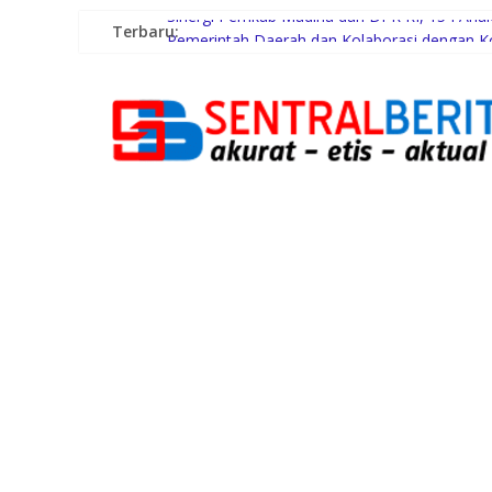
Terbaru:
Sinergi Pemkab Madina dan DPR RI, 154 Anak 
Pemerintah Daerah dan Kolaborasi dengan 
Gubernur Bobby Nasution Siapkan Rumah Prod
Lomba Foto LRT Hadirkan Hadiah Menarik, In
Warga dan Sekolah Sambut Gembira Rencana 