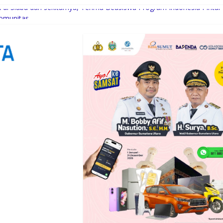
di Siabu dan sekitarnya, Terima Beasiswa Program Indonesia Pintar
Komunitas
uksi Kelapa di Nias Utara
i Syaratnya
Gubernur Bobby Bangun SD Negeri Lasara di Nias Utara