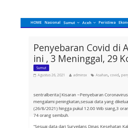
HOME
Nasional
Peristiwa
Ekon
Sumut
Aceh
Penyebaran Covid di 
ini , 3 Meninggal, 29 
Sumut
,
,
Agustus 26, 2021
adminsx
Asahan
covid
pen
sentralberita|Kisaran ~Penyebaran Coronavirus
mengalami peningkatan,sesuai data yang dikelu
(26/8/2021) hingga pukul 12.00 Wib siang,3 ora
74 orang sembuh.
“Sesuai data dari Surveilans Dinas Kesehatan K