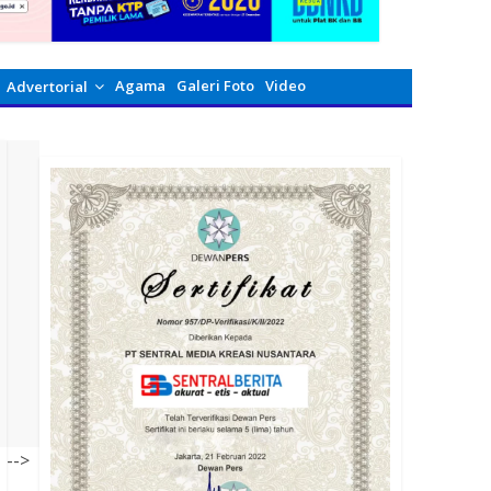
Agama
Galeri Foto
Video
Advertorial
-->