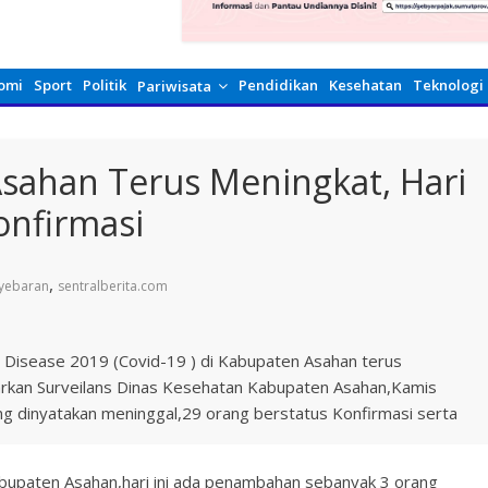
omi
Sport
Politik
Pendidikan
Kesehatan
Teknologi
Pariwisata
Asahan Terus Meningkat, Hari
Konfirmasi
,
yebaran
sentralberita.com
 Disease 2019 (Covid-19 ) di Kabupaten Asahan terus
arkan Surveilans Dinas Kesehatan Kabupaten Asahan,Kamis
ng dinyatakan meninggal,29 orang berstatus Konfirmasi serta
abupaten Asahan,hari ini ada penambahan sebanyak 3 orang