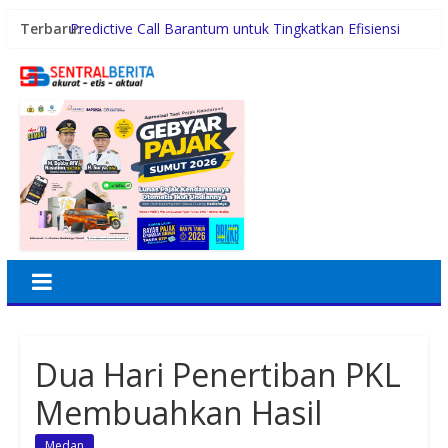
Terbaru:
Predictive Call Barantum untuk Tingkatkan Efisiensi
Operasional
Penebangan Pohon Pembangunan BRT Disorot
Mengusung Sustainable dan Smart Living, NARALOKA
2026 Hadirkan Karya Terbaik Mahasiswa BINUS
@Malang
BUMD, PUD Pembangunan Dikritik Merugi Setiap
Tahun
Penyaluran Bansos Dipertanyakan
Dua Hari Penertiban PKL
Membuahkan Hasil
Medan