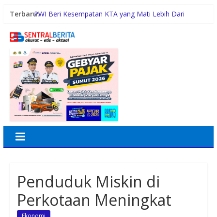
Terbaru:
PWI Beri Kesempatan KTA yang Mati Lebih Dari
Setahun Diaktifkan Kembali
Gubernur Bobby Nasution Siapkan Rumah Produksi
Kelapa di Nias Utara
Lomba Foto LRT Hadirkan Hadiah Menarik, Ini
Syaratnya
Warga dan Sekolah Sambut Gembira Rencana
Gubernur Bobby Bangun SD Negeri Lasara di Nias
Utara
Sinergi Pemkab Madina dan DPR RI, 154 Anak di Siabu
dan sekitarnya, Terima Beasiswa Program Indonesia
Pintar 2026
Penduduk Miskin di
Perkotaan Meningkat
Ekonomi