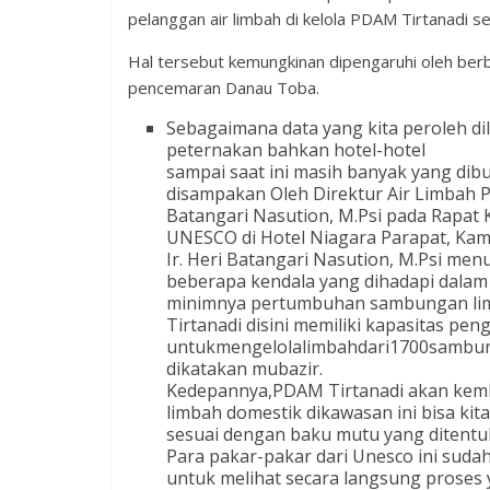
pelanggan air limbah di kelola PDAM Tirtanadi 
Hal tersebut kemungkinan dipengaruhi oleh berb
pencemaran Danau Toba.
Sebagaimana data yang kita peroleh di
peternakan bahkan hotel-hotel
sampai saat ini masih banyak yang dib
disampakan Oleh Direktur Air Limbah PD
Batangari Nasution, M.Psi pada Rapat 
UNESCO di Hotel Niagara Parapat, Kami
Ir. Heri Batangari Nasution, M.Psi me
beberapa kendala yang dihadapi dalam 
minimnya pertumbuhan sambungan limb
Tirtanadi disini memiliki kapasitas p
untukmengelolalimbahdari1700sambung
dikatakan mubazir.
Kedepannya,PDAM Tirtanadi akan kemb
limbah domestik dikawasan ini bisa kit
sesuai dengan baku mutu yang ditentu
Para pakar-pakar dari Unesco ini suda
untuk melihat secara langsung proses