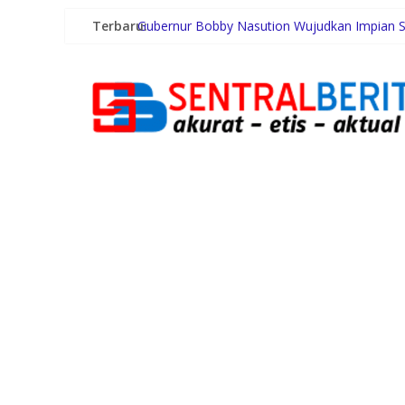
Terbaru:
Gubernur Bobby Nasution Wujudkan Impian S
Duta Genre Harus Jadi Penggerak Remaja, Ri
Sutarto Minta Banteng Sumut Merah FC Har
Persiapan HUT RI ke-81, Anggota Paskibra Ke
Satres PPAPPO Polres Karo Ringkus Pemuda