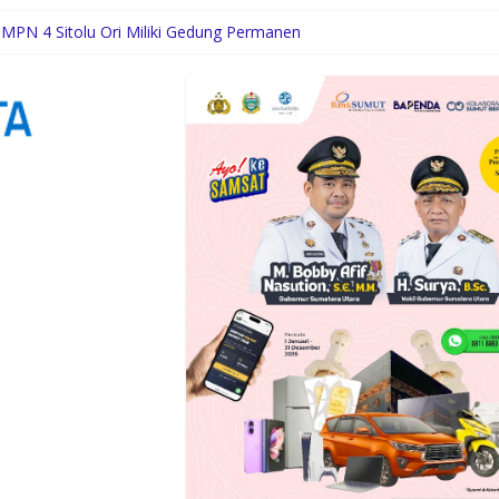
MPN 4 Sitolu Ori Miliki Gedung Permanen
co Waas: Jangan Hanya Aktif Saat Ada Acara
umkan Nama Sumut di Ajang Soekarno Cup 2026
camatan Idi Tunong Mulai Gelar Latihan Intensif