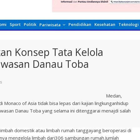
omi
Sport
Politik
Pendidikan
Kesehatan
Teknologi
Pariwisata
an Konsep Tata Kelola
Kawasan Danau Toba
s
Medan,
Monaco of Asia tidak bisa lepas dari kajian lingkunganhidup
kawasan Danau Toba yang selama ini ditenggarai menajdi salah
limbah domestik atau limbah rumah tanggayang beroperasi di
anya mengelola limbah dari306 sambungan rumah.Jumlah