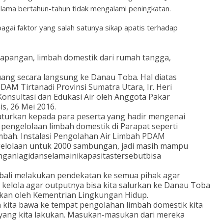
selama bertahun-tahun tidak mengalami peningkatan.
agai faktor yang salah satunya sikap apatis terhadap
lapangan, limbah domestik dari rumah tangga,
uang secara langsung ke Danau Toba. Hal diatas
AM Tirtanadi Provinsi Sumatra Utara, Ir. Heri
Konsultasi dan Edukasi Air oleh Anggota Pakar
s, 26 Mei 2016.
nuturkan kepada para peserta yang hadir mengenai
pengelolaan limbah domestik di Parapat seperti
ah. Instalasi Pengolahan Air Limbah PDAM
engelolaan untuk 2000 sambungan, jadi masih mampu
anlagidanselamainikapasitastersebutbisa
ali melakukan pendekatan ke semua pihak agar
a kelola agar outputnya bisa kita salurkan ke Danau Toba
kan oleh Kementrian Lingkungan Hidup.
h kita bawa ke tempat pengolahan limbah domestik kita
 yang kita lakukan. Masukan-masukan dari mereka