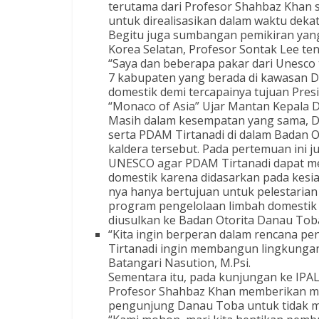
terutama dari Profesor Shahbaz Khan s
untuk direalisasikan dalam waktu dekat
Begitu juga sumbangan pemikiran yan
Korea Selatan, Profesor Sontak Lee t
“Saya dan beberapa pakar dari Unesco 
7 kabupaten yang berada di kawasan D
domestik demi tercapainya tujuan Pr
“Monaco of Asia” Ujar Mantan Kepala Di
Masih dalam kesempatan yang sama, D
serta PDAM Tirtanadi di dalam Badan
kaldera tersebut. Pada pertemuan ini
UNESCO agar PDAM Tirtanadi dapat me
domestik karena didasarkan pada kesi
nya hanya bertujuan untuk pelestaria
program pengelolaan limbah domestik
diusulkan ke Badan Otorita Danau Tob
“Kita ingin berperan dalam rencana 
Tirtanadi ingin membangun lingkungan h
Batangari Nasution, M.Psi.
Sementara itu, pada kunjungan ke IPAL
Profesor Shahbaz Khan memberikan m
pengunjung Danau Toba untuk tidak 