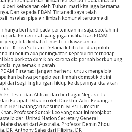
uangan sampah dan limbah ke Danau Toba. Lihatlah
 diberi keindahan oleh Tuhan, mari kita jaga bersama
nnya. Dan kepada PDAM Tirtanadi saya telah
 instalasi pipa air limbah komunal terutama di
anya berhenti pada pertemuan ini saja, setelah ini
 kepada Pemerintah yang juga melibatkan PDAM
r pengelola limbah domestic di kawasan ini.
 dari Korea Selatan “ Selama lebih dari dua puluh
ba ini belum ada peningkatan kepedulian terhadap
ini bisa berkata demikian karena dia pernah berkunjung
kondisi nya semakin parah.
 PDAM Tirtanadi jangan berhenti untuk mengelola
ampaikan bahwa pengelolaan limbah domestik disini
 tapi dari segi lingkungan hidup ke depannya kita akan
 Lee.
h Profesor dan Ahli air dari berbagai Negara itu
dan Parapat. Dihadiri oleh Direktur Adm. Keuangan
h Ir. Heri Batangari Nasution, M.Psi, Direktur
Khan, Profesor Sontak Lee yang saat ini menjabat
astello dari United Nation Secretary General
t Maheshwari dari Australia, Profesor Demin Zhou
a, DR. Anthony Sales dari Filipina, DR.