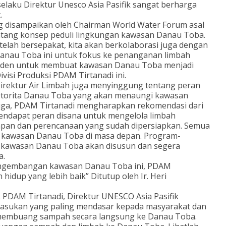
elaku Direktur Unesco Asia Pasifik sangat berharga
.
g disampaikan oleh Chairman World Water Forum asal
entang konsep peduli lingkungan kawasan Danau Toba.
telah bersepakat, kita akan berkolaborasi juga dengan
anau Toba ini untuk fokus ke penanganan limbah
esiden untuk membuat kawasan Danau Toba menjadi
visi Produksi PDAM Tirtanadi ini.
irektur Air Limbah juga menyinggung tentang peran
 Otorita Danau Toba yang akan menaungi kawasan
 juga, PDAM Tirtanadi mengharapkan rekomendasi dari
ndapat peran disana untuk mengelola limbah
apan dan perencanaan yang sudah dipersiapkan. Semua
n kawasan Danau Toba di masa depan. Program-
 kawasan Danau Toba akan disusun dan segera
a.
pengembangan kawasan Danau Toba ini, PDAM
idup yang lebih baik” Ditutup oleh Ir. Heri
 PDAM Tirtanadi, Direktur UNESCO Asia Pasifik
asukan yang paling mendasar kepada masyarakat dan
membuang sampah secara langsung ke Danau Toba.