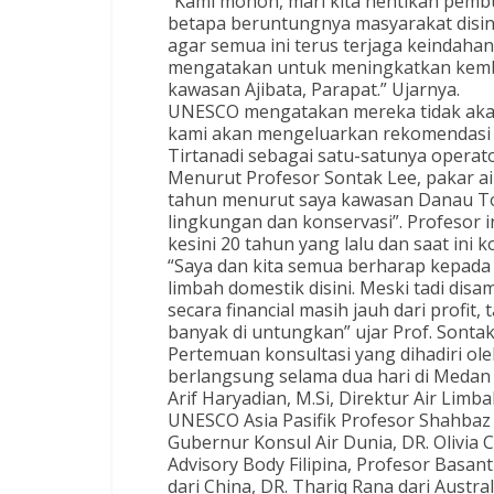
“Kami mohon, mari kita hentikan pemb
betapa beruntungnya masyarakat disini
agar semua ini terus terjaga keindaha
mengatakan untuk meningkatkan kembali
kawasan Ajibata, Parapat.” Ujarnya.
UNESCO mengatakan mereka tidak akan h
kami akan mengeluarkan rekomendasi
Tirtanadi sebagai satu-satunya operato
Menurut Profesor Sontak Lee, pakar air
tahun menurut saya kawasan Danau To
lingkungan dan konservasi”. Profesor 
kesini 20 tahun yang lalu dan saat ini 
“Saya dan kita semua berharap kepada
limbah domestik disini. Meski tadi dis
secara financial masih jauh dari profit,
banyak di untungkan” ujar Prof. Sontak
Pertemuan konsultasi yang dihadiri ole
berlangsung selama dua hari di Medan 
Arif Haryadian, M.Si, Direktur Air Limba
UNESCO Asia Pasifik Profesor Shahbaz 
Gubernur Konsul Air Dunia, DR. Olivia C
Advisory Body Filipina, Profesor Basan
dari China, DR. Thariq Rana dari Australi