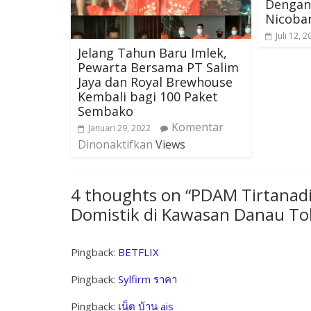
Dengan
Nicobar
Juli 12, 
Jelang Tahun Baru Imlek,
Pewarta Bersama PT Salim
Jaya dan Royal Brewhouse
Kembali bagi 100 Paket
Sembako
Komentar
Januari 29, 2022
Dinonaktifkan
Views
4 thoughts on “
PDAM Tirtanadi
Domistik di Kawasan Danau To
Pingback:
BETFLIX
Pingback:
Sylfirm ราคา
Pingback:
เน็ต บ้าน ais