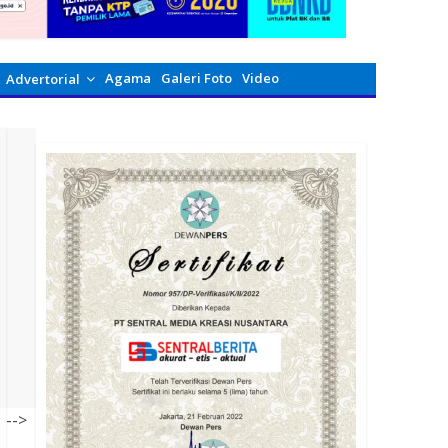
Agama
Galeri Foto
Video
Advertorial
-->