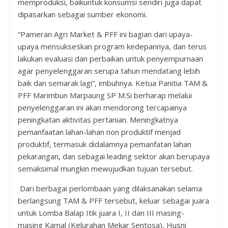
memproduksi,
baik
untuk konsumsi sendiri
juga dapat
dipasarkan sebagai sumber ekonomi
.
“Pameran Agri Market
& PFF ini bagian dari upaya-
upaya mensukseskan program kedepannya, dan terus
lakukan evaluasi dan perbaikan untuk penyempurnaan
agar penyelenggaran serupa tahun mendatang lebih
baik dan semarak lagi
”, imbuhnya.
Ketua Panitia TAM &
PFF Marimbun Marpaung
SP
M
.
Si
berharap
melalui
penyelenggaran ini akan mendorong tercapainya
peningkatan aktivitas pertanian.
Meningkatnya
pemanfaatan lahan-lahan non produktif menjad
produktif, termasuk didalamnya pemanfatan lahan
pekarangan, dan sebagai leading sektor akan berupaya
semaksimal mungkin mewujudkan tujuan tersebut.
Dari berbagai perlombaan yang dilaksanakan selama
berlangsung TAM & PFF tersebut
,
keluar sebagai juara
untuk
Lomba Balap Itik juara
I, II dan III masing-
masing
Kamal (Kel
urahan
Mekar Sentosa),
Husni