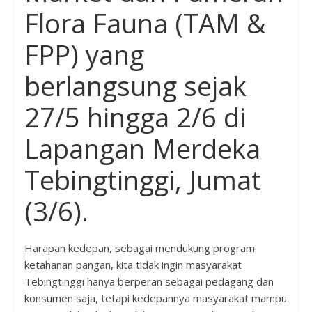
Flora Fauna (TAM &
FPP) yang
berlangsung sejak
27/5
hingga
2/6 di
Lapangan Merdeka
Tebing
t
inggi
, Jumat
(3/6).
Harapan kedepan
,
sebagai mendukung program
ketahanan pangan,
kita
tidak ingin masyarakat
Tebing
t
inggi hanya berperan sebagai pedagang dan
konsumen saja,
tetapi kedepannya masyarakat mampu