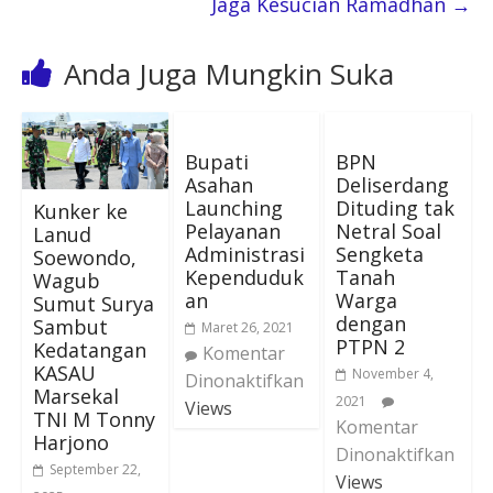
Jaga Kesucian Ramadhan
→
Anda Juga Mungkin Suka
Bupati
BPN
Asahan
Deliserdang
Launching
Dituding tak
Kunker ke
Pelayanan
Netral Soal
Lanud
Administrasi
Sengketa
Soewondo,
Kependuduk
Tanah
Wagub
an
Warga
Sumut Surya
dengan
Sambut
Maret 26, 2021
PTPN 2
Kedatangan
Komentar
KASAU
November 4,
Dinonaktifkan
Marsekal
2021
Views
TNI M Tonny
Komentar
Harjono
Dinonaktifkan
September 22,
Views