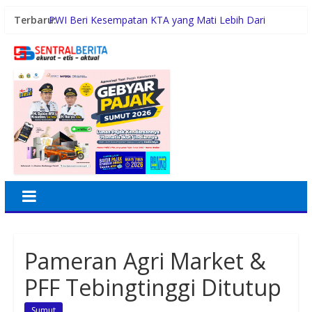
Terbaru:
PWI Beri Kesempatan KTA yang Mati Lebih Dari
Setahun Diaktifkan Kembali
Gubernur Bobby Nasution Siapkan Rumah Produksi
Kelapa di Nias Utara
Lomba Foto LRT Hadirkan Hadiah Menarik, Ini
Syaratnya
Warga dan Sekolah Sambut Gembira Rencana
Gubernur Bobby Bangun SD Negeri Lasara di Nias
Utara
Sinergi Pemkab Madina dan DPR RI, 154 Anak di Siabu
dan sekitarnya, Terima Beasiswa Program Indonesia
Pintar 2026
Pameran Agri Market &
PFF Tebingtinggi Ditutup
Sumut