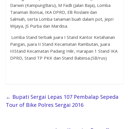
Darwin (K
ampung
Baru)
,
M
Fadli (J
a
l
an
Baja), Lomba
Tanaman Bonsai
,
IKA DPRD, Elli Roslaini dan
Salmiah,
serta L
omba tanaman buah dalam pot
,
Jepri
Wijaya, JS
Purba dan Mardisa.
Lomba Stand terbaik juara
I
Stand Kantor Ketahanan
Pangan,
juara II
Stand Kecamatan Rambutan
, juara
III
Stand Kecamatan Padang Hilir, Harapan 1
Stand IKA
DPRD,
Stand TP
PKK dan
Stand
Babinsa.(SB/rus)
←
Bupati Sergai Lepas 107 Pembalap Sepeda
Tour of Bike Polres Sergai 2016