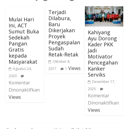
Terjadi
Dilabura,
Mulai Hari
Baru
Ini, ACT
Dikerjakan
Sumut Buka
Kahiyang
Proyek
Sedekah
Ayu Dorong
Pengaspalan
Pangan
Kader PKK
Sudah
Gratis
Jadi
Retak-Retak
kepada
Motivator
Masyarakat
Pencegahan
Oktober 8,
Kanker
Views
Agustus 24,
2017
1
Serviks
2020
Desember 17,
Komentar
2025
Dinonaktifkan
Komentar
Views
Dinonaktifkan
Views