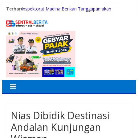
Terbaru:
Inspektorat Madina Berikan Tanggapan akan
Pembangunan Gedung Madrasah TA 2025 di Desa
Tabuyung
Lomba Foto LRT Hadirkan Hadiah Menarik, Ini
Syaratnya
Warga dan Sekolah Sambut Gembira Rencana
Gubernur Bobby Bangun SD Negeri Lasara di Nias
Utara
Sinergi Pemkab Madina dan DPR RI, 154 Anak di Siabu
dan sekitarnya, Terima Beasiswa Program Indonesia
Pintar 2026
PWI Beri Kesempatan KTA yang Mati Lebih Dari
Setahun Diaktifkan Kembali
Nias Dibidik Destinasi
Andalan Kunjungan