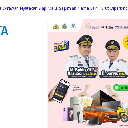
ha Wirawan Nyatakan Siap Maju, Sejumlah Nama Lain Turut Diperbin
raan Hewan, KAI Logistik Layani Lebih dari 90 Ribu Hewan Pelihara
tion Paparkan Tiga Prioritas Pembangunan Kepulauan Nias
engah Dinamika Sunset Road
wat Layanan Distributor Server Enterprise