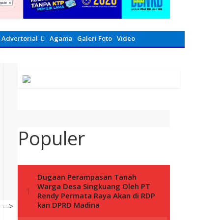
Advertorial
Agama
Galeri Foto
Video
Populer
-->