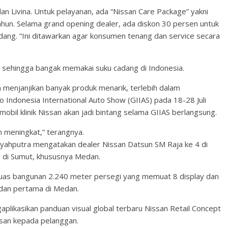
n Livina. Untuk pelayanan, ada “Nissan Care Package” yakni
tahun. Selama grand opening dealer, ada diskon 30 persen untuk
dang. “Ini ditawarkan agar konsumen tenang dan service secara
 sehingga bangak memakai suku cadang di Indonesia.
menjanjikan banyak produk menarik, terlebih dalam
 Indonesia International Auto Show (GIIAS) pada 18-28 Juli
obil klinik Nissan akan jadi bintang selama GIIAS berlangsung.
n meningkat,” terangnya.
 Syahputra mengatakan dealer Nissan Datsun SM Raja ke 4 di
 di Sumut, khususnya Medan.
 luas bangunan 2.240 meter persegi yang memuat 8 display dan
dan pertama di Medan.
likasikan panduan visual global terbaru Nissan Retail Concept
san kepada pelanggan.