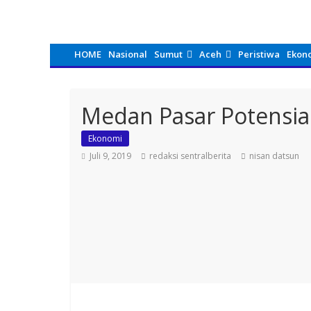
HOME
Nasional
Sumut
Aceh
Peristiwa
Ekon
Medan Pasar Potensia
Ekonomi
Juli 9, 2019
redaksi sentralberita
nisan datsun