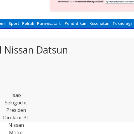
omi
Sport
Politik
Pariwisata
Pendidikan
Kesehatan
Teknologi
l Nissan Datsun
Isao
Sekiguchi,
Presiden
Direktur PT
Nissan
Motor