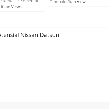
Komentar
 26, 2021
Dinonaktifkan
Views
tifkan
Views
tensial Nissan Datsun
”