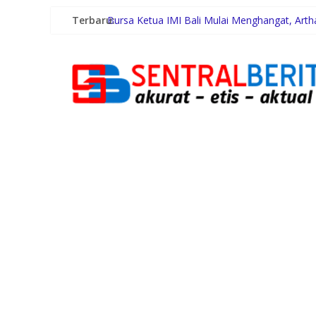
Terbaru:
Bursa Ketua IMI Bali Mulai Menghangat, Art
Dukung Gaya Hidup Masyarakat dan Kesejahte
Terima Audiensi BNKP, Gubernur Bobby Nasu
Swiss-Belhotel Rainforest: Oase Tropis di T
Gugik.id Perkuat Infrastruktur IT Nasional Le