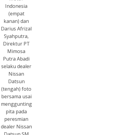
Indonesia
(empat
kanan) dan
Darius Afrizal
Syahputra,
Direktur PT
Mimosa
Putra Abadi
selaku dealer
Nissan
Datsun
(tengah) foto
bersama usai
menggunting
pita pada
peresmian
dealer Nissan
Datsun SM