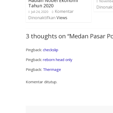
Hadiah Nobel Ekonomi
November
Tahun 2020
Dinonak
Komentar
Juli 24, 2020
Dinonaktifkan
Views
3 thoughts on “
Medan Pasar Po
Pingback:
checkslip
Pingback:
reborn head only
Pingback:
Thermage
Komentar ditutup.