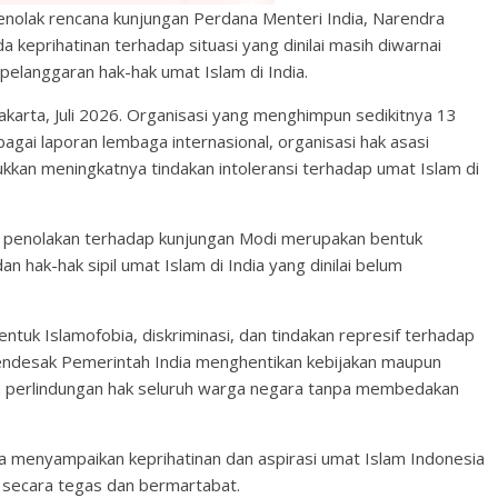
nolak rencana kunjungan Perdana Menteri India, Narendra
a keprihatinan terhadap situasi yang dinilai masih diwarnai
i pelanggaran hak-hak umat Islam di India.
akarta, Juli 2026. Organisasi yang menghimpun sedikitnya 13
agai laporan lembaga internasional, organisasi hak asasi
kan meningkatnya tindakan intoleransi terhadap umat Islam di
 penolakan terhadap kunjungan Modi merupakan bentuk
 hak-hak sipil umat Islam di India yang dinilai belum
uk Islamofobia, diskriminasi, dan tindakan represif terhadap
 mendesak Pemerintah India menghentikan kebijakan maupun
amin perlindungan hak seluruh warga negara tanpa membedakan
a menyampaikan keprihatinan dan aspirasi umat Islam Indonesia
k secara tegas dan bermartabat.