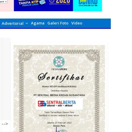
Agama
Galeri Foto
Video
Advertorial
-->