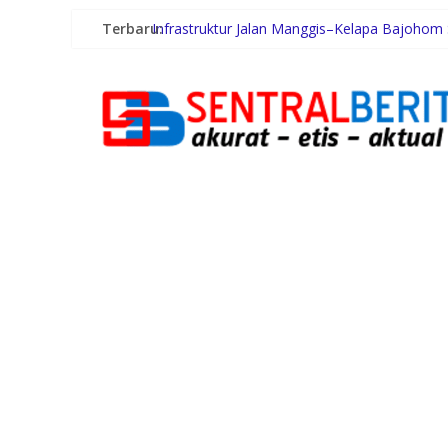
Terbaru:
Infrastruktur Jalan Manggis–Kelapa Bajohom
Terima Audiensi BNKP, Gubernur Bobby Nasu
Swiss-Belhotel Rainforest: Oase Tropis di T
Gugik.id Perkuat Infrastruktur IT Nasional Le
Pengurus Putra Putri Hakka Jakarta (PPHJ) P