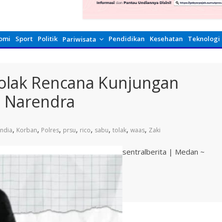
omi
Sport
Politik
Pendidikan
Kesehatan
Teknologi
Pariwisata
Tolak Rencana Kunjungan
a Narendra
,
,
,
,
,
,
,
,
india
Korban
Polres
prsu
rico
sabu
tolak
waas
Zaki
sentralberita | Medan ~