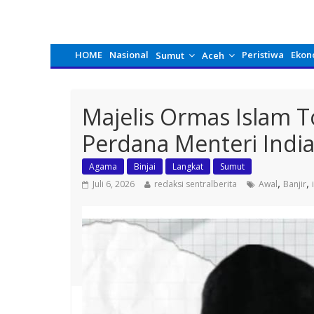
HOME
Nasional
Peristiwa
Ekon
Sumut
Aceh
Majelis Ormas Islam 
Perdana Menteri Indi
Agama
Binjai
Langkat
Sumut
,
,
Juli 6, 2026
redaksi sentralberita
Awal
Banjir