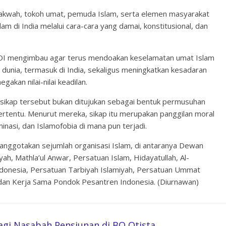
dakwah, tokoh umat, pemuda Islam, serta elemen masyarakat
m di India melalui cara-cara yang damai, konstitusional, dan
MOI mengimbau agar terus mendoakan keselamatan umat Islam
dunia, termasuk di India, sekaligus meningkatkan kesadaran
akan nilai-nilai keadilan.
ikap tersebut bukan ditujukan sebagai bentuk permusuhan
rtentu. Menurut mereka, sikap itu merupakan panggilan moral
inasi, dan Islamofobia di mana pun terjadi.
nggotakan sejumlah organisasi Islam, di antaranya Dewan
yah, Mathla’ul Anwar, Persatuan Islam, Hidayatullah, Al-
i Indonesia, Persatuan Tarbiyah Islamiyah, Persatuan Ummat
adan Kerja Sama Pondok Pesantren Indonesia. (Diurnawan)
gi Nasabah Pensiunan di BO Otista