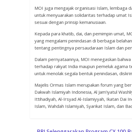
MOI juga mengajak organisasi Islam, lembaga 
untuk menyuarakan solidaritas terhadap umat Isla
sesuai dengan prinsip kemanusiaan.
Kepada para khatib, dai, dan pemimpin umat, 
yang mengalami penindasan di berbagai belahan 
tentang pentingnya persaudaraan Islam dan peneg
Dalam pernyataannya, MOI menegaskan bahwa s
terhadap rakyat India maupun pemeluk agama te
untuk menolak segala bentuk penindasan, diskrim
Majelis Ormas Islam merupakan forum yang bera
Dakwah Islamiyah Indonesia, Al Jam’iyatul Washli
Ittihadiyah, Al-Irsyad Al-Islamiyyah, Ikatan Da
Islam, Wahdah Islamiyah, Syarikat Islam, dan B
←
BRI Selenggarakan Program CX 100 Ba