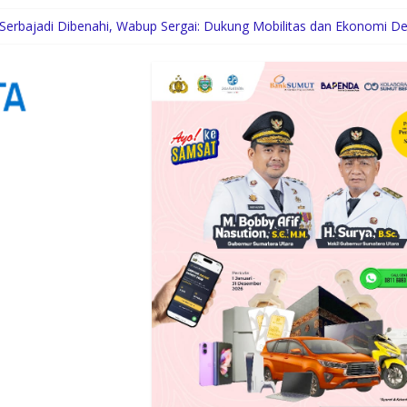
 Serbajadi Dibenahi, Wabup Sergai: Dukung Mobilitas dan Ekonomi D
tion Paparkan Tiga Prioritas Pembangunan Kepulauan Nias
engah Dinamika Sunset Road
wat Layanan Distributor Server Enterprise
eriode 2026-2030 Resmi Dilantik, Komitmen Lestarikan Budaya dan Be