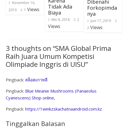
Karena
Dibenahi
November 16,
Tidak Ada
Forkopimda
Views
2019
1
Biaya
nya
Mei 8, 2018
2
Juni 17, 2019
Views
Views
2
3 thoughts on “
SMA Global Prima
Raih Juara Umum Kompetisi
Olimpiade Inggris di UISU
”
Pingback:
สล็อตเกาหลี
Pingback:
Blue Meanie Mushrooms (Panaeolus
Cyanescens) Shop online,
Pingback:
https://1winkzskachatnaandroid.com.kz
Tinggalkan Balasan