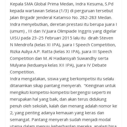
Kepala SMA Global Prima Medan, Indra Kesuma, S.Pd
kepada wartawan Selasa (1/3) di perguruan tersebut
Jalan Brigadir Jenderal Katamso No. 282-283 Medan.
Indra menyebutkan, deretan prestasi itu berupa juara I
(umum) , III dan IV.Juara Olimpiade Inggris yang digelar
UISU pada 23-25 Februari 2015 lalu itu diraih Steven
N Mendrofa (kelas XI IPA), juara I Speech Competition,
Rizka Auliya A.P. Ratta (kelas XI IPA), juara III Speech
Competition dan M. Al Hadiansyah Suwandhy serta
Mulyana (keduanya kelas XII IPA), juara IV Debate
Competition.
Indra mengatakan, siswa yang berkompetisi itu selalu
ditanamkan sikap pantang menyerah. “Keinginan untuk
mengikuti kompetisi-kompetisi bergengsi seperti ini
merupakan hal yang baik, dan akan terus didukung
penuh oleh sekolah, kalah dan menang adalah nomor ke
2, yang penting adanya kemauan yang keras dan
semangat. Pantang menyerah sudah menjadi modal
utama dalam menuju keberhasilan mereka, apalagi bisa