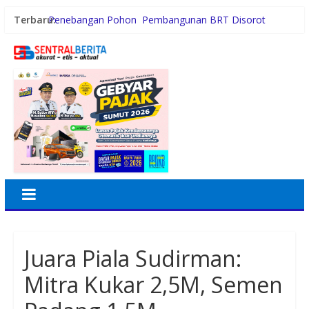
Terbaru:
Penebangan Pohon Pembangunan BRT Disorot
Persiapan HUT RI ke-81, Anggota Paskibra Kecamatan
Idi Tunong Mulai Gelar Latihan Intensif
Satres PPAPPO Polres Karo Ringkus Pemuda
Gubernur Bobby Nasution Wujudkan Impian SMPN 4
Sitolu Ori Miliki Gedung Permanen
Kebiasaan Finansial yang Bisa Dimulai di Usia 20-an
Juara Piala Sudirman:
Mitra Kukar 2,5M, Semen