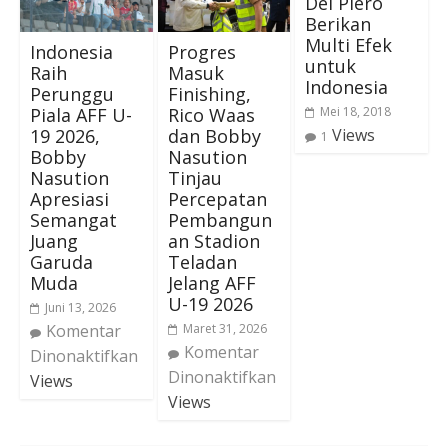
Del Piero
Berikan
Multi Efek
Indonesia
Progres
untuk
Raih
Masuk
Indonesia
Perunggu
Finishing,
Piala AFF U-
Rico Waas
Mei 18, 2018
19 2026,
dan Bobby
Views
1
Bobby
Nasution
Nasution
Tinjau
Apresiasi
Percepatan
Semangat
Pembangun
Juang
an Stadion
Garuda
Teladan
Muda
Jelang AFF
U-19 2026
Juni 13, 2026
Komentar
Maret 31, 2026
Komentar
Dinonaktifkan
Dinonaktifkan
Views
Views