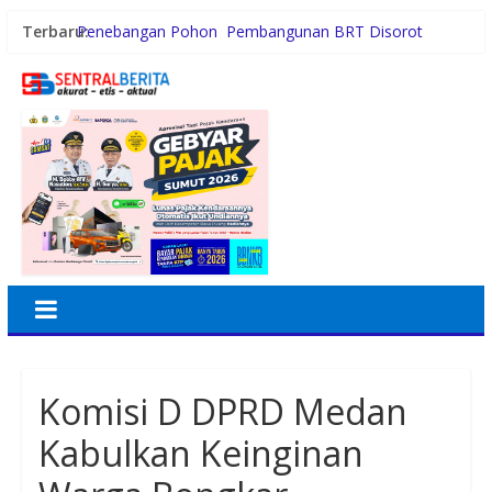
Terbaru:
Penebangan Pohon Pembangunan BRT Disorot
Persiapan HUT RI ke-81, Anggota Paskibra Kecamatan
Idi Tunong Mulai Gelar Latihan Intensif
Satres PPAPPO Polres Karo Ringkus Pemuda
Gubernur Bobby Nasution Wujudkan Impian SMPN 4
Sitolu Ori Miliki Gedung Permanen
Kebiasaan Finansial yang Bisa Dimulai di Usia 20-an
Komisi D DPRD Medan
Kabulkan Keinginan