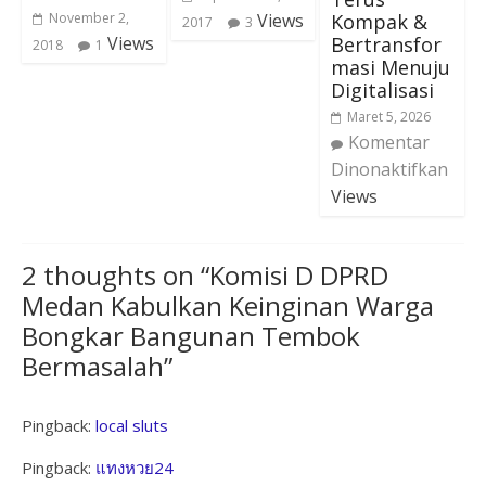
Kompak &
November 2,
Views
2017
3
Bertransfor
Views
2018
1
masi Menuju
Digitalisasi
Maret 5, 2026
Komentar
Dinonaktifkan
Views
2 thoughts on “
Komisi D DPRD
Medan Kabulkan Keinginan Warga
Bongkar Bangunan Tembok
Bermasalah
”
Pingback:
local sluts
Pingback:
แทงหวย24