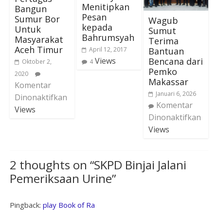
Menitipkan
Bangun
Pesan
Sumur Bor
Wagub
kepada
Untuk
Sumut
Bahrumsyah
Masyarakat
Terima
Aceh Timur
Bantuan
April 12, 2017
Bencana dari
Views
Oktober 2,
4
Pemko
2020
Makassar
Komentar
Januari 6, 2026
Dinonaktifkan
Komentar
Views
Dinonaktifkan
Views
2 thoughts on “
SKPD Binjai Jalani
Pemeriksaan Urine
”
Pingback:
play Book of Ra