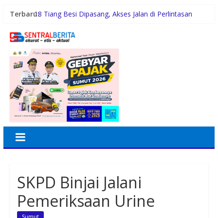
Terbaru:
18 Tiang Besi Dipasang, Akses Jalan di Perlintasan
Pasiran Ditutup untuk Keselamatan KA
Fazzio Sunset Blue Hybrid x Alkateri, Motor Limited
Edition Buat Nyempurnain Look Retro-Future Lo
Rico Waas Dorong IPSM Medan Jadi Mitra Strategis
Pemerintah dan Turun Tangani Persoalan Sosial Warga
Gubernur Bobby Nasution Minta Kepala Daerah se-
Kepulauan Nias Percepat Usulan BKP 2027
Tertinggal dari Kelurahan Lain, DPRD Medan Desak
Wali Kota Perhatikan Simalingkar B
SKPD Binjai Jalani
Pemeriksaan Urine
Sumut