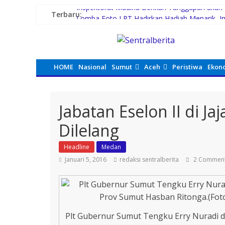
Inspektorat Madina Berikan Tanggapan aka
Terbaru:
Lomba Foto LRT Hadirkan Hadiah Menarik, In
Warga dan Sekolah Sambut Gembira Rencana 
Sinergi Pemkab Madina dan DPR RI, 154 Anak 
PWI Beri Kesempatan KTA yang Mati Lebih Da
HOME
Nasional
Sumut
Aceh
Peristiwa
Ekon
Jabatan Eselon II di 
Dilelang
Headline
Medan
Januari 5, 2016
redaksi sentralberita
2 Commen
Plt Gubernur Sumut Tengku Erry Nuradi 