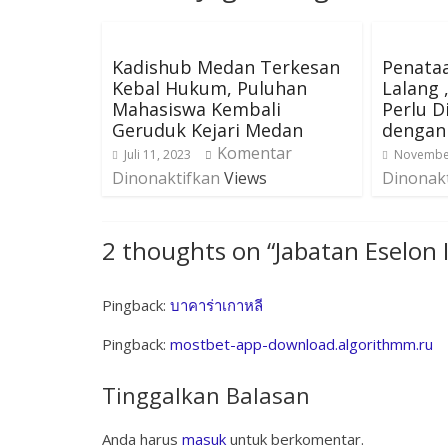
Kadishub Medan Terkesan
Penata
Kebal Hukum, Puluhan
Lalang 
Mahasiswa Kembali
Perlu D
Geruduk Kejari Medan
dengan
Komentar
Juli 11, 2023
November
Dinonaktifkan
Views
Dinonak
2 thoughts on “
Jabatan Eselon 
Pingback:
บาคาร่าเกาหลี
Pingback:
mostbet-app-download.algorithmm.ru
Tinggalkan Balasan
Anda harus
masuk
untuk berkomentar.