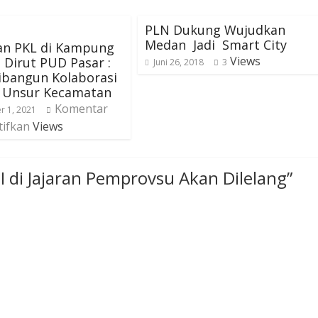
PLN Dukung Wujudkan
Medan Jadi Smart City
an PKL di Kampung
Views
, Dirut PUD Pasar :
Juni 26, 2018
3
ibangun Kolaborasi
 Unsur Kecamatan
Komentar
 1, 2021
tifkan
Views
II di Jajaran Pemprovsu Akan Dilelang
”