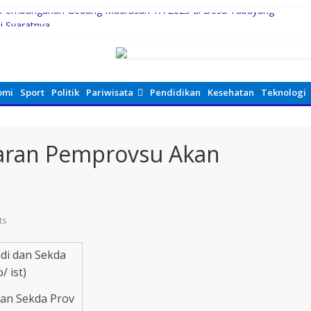
n Pembangunan Gedung Madrasah TA 2025 di Desa Tabuyung
i Syaratnya
Gubernur Bobby Bangun SD Negeri Lasara di Nias Utara
di Siabu dan sekitarnya, Terima Beasiswa Program Indonesia Pintar
ri Setahun Diaktifkan Kembali
omi
Sport
Politik
Pariwisata
Pendidikan
Kesehatan
Teknologi
Jajaran Pemprovsu Akan
ts
dan Sekda Prov