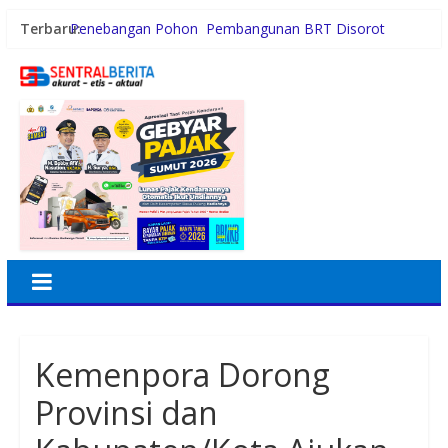
Terbaru:
Penebangan Pohon Pembangunan BRT Disorot
Persiapan HUT RI ke-81, Anggota Paskibra Kecamatan
Idi Tunong Mulai Gelar Latihan Intensif
Satres PPAPPO Polres Karo Ringkus Pemuda
Gubernur Bobby Nasution Wujudkan Impian SMPN 4
Sitolu Ori Miliki Gedung Permanen
Kebiasaan Finansial yang Bisa Dimulai di Usia 20-an
Kemenpora Dorong
Provinsi dan