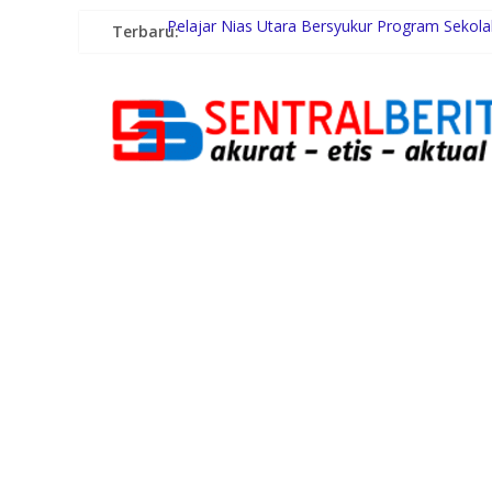
Terbaru:
Pelajar Nias Utara Bersyukur Program Sekol
Rayakan 10 Tahun Perjalanan, Inspire Artistry
Kasus Perusakan Alat Musik dan Penganiayaa
Kurnia Nugraha Raih Penghargaan Indonesia 
Polres Tapsel Ungkap Kasus Pembunuhan Dis