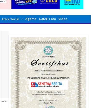
Agama
Galeri Foto
Video
Advertorial
-->