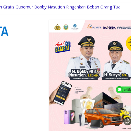
ah Gratis Gubernur Bobby Nasution Ringankan Beban Orang Tua
 Hadirkan Block Party Terbesar di Jakarta
n Akhirnya Berdamai, PAPPRI Madina Apresiasi Polsek Natal
Public Relations Top Leader 2026
ertai Kekerasan Seksual