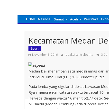
HOME
Nasional
Peristiwa
Ekon
Sumut
Aceh
Kecamatan Medan Del
Sport
November 3, 2016
redaksi sentralberita
3 Co
Medan Deli menambah satu medali emas dari are
Individual Time Trial (ITT) 10.000meter putra.
Pada lomba yang digelar di dekat Kawasan Meda
Ryan menorehkan catatan waktu tercepat 16 meni
Helvetia dengan waktu 16 menit 52.77 detik. S
M Khairul (Medan Tembung) ada di posisi ketig