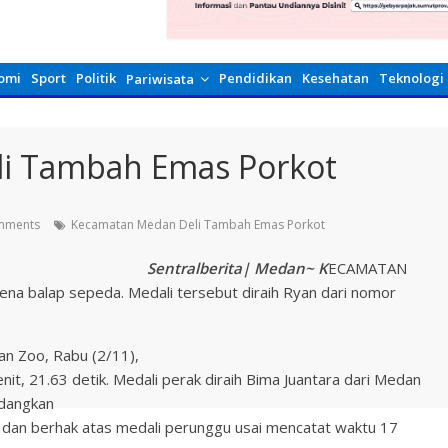
omi
Sport
Politik
Pendidikan
Kesehatan
Teknologi
Pariwisata
i Tambah Emas Porkot
mments
Kecamatan Medan Deli Tambah Emas Porkot
Sentralberita| Medan~ K
ECAMATAN
na balap sepeda. Medali tersebut diraih Ryan dari nomor
n Zoo, Rabu (2/11),
t, 21.63 detik. Medali perak diraih Bima Juantara dari Medan
edangkan
a dan berhak atas medali perunggu usai mencatat waktu 17