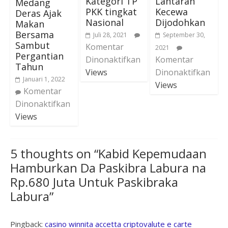
Kategori TP
Lantaran
Medang
PKK tingkat
Kecewa
Deras Ajak
Nasional
Dijodohkan
Makan
Bersama
Juli 28, 2021
September 30,
Sambut
Komentar
2021
Pergantian
Dinonaktifkan
Komentar
Tahun
Views
Dinonaktifkan
Januari 1, 2022
Views
Komentar
Dinonaktifkan
Views
5 thoughts on “
Kabid Kepemudaan
Hamburkan Da Paskibra Labura na
Rp.680 Juta Untuk Paskibraka
Labura
”
Pingback:
casino winnita accetta criptovalute e carte