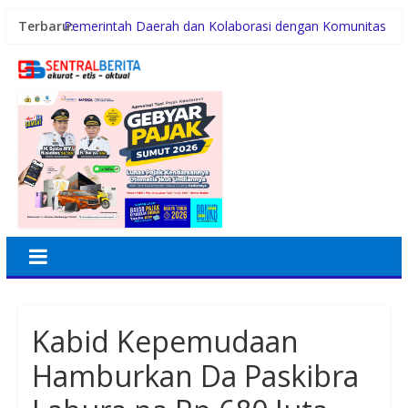
Terbaru:
Pemerintah Daerah dan Kolaborasi dengan Komunitas
Polsek Tanjung Balai Selatan Tangkap Pelaku
Pencurian Rumah Kosong
Plt. Bupati Langkat Tiorita Percepat Program, Fokus
Turunkan Kemiskinan dan Pengangguran
Kunker ke Tapteng, Kapolda Sumut Letakkan Batu
Pertama Pembangunan Rusun Polres Tapanuli Tengah
Konsumsi Sabu di Kabin Truk, Supir Tangki Asal Aceh
Diamankan Sat Intelkam Polres Sergai
Kabid Kepemudaan
Hamburkan Da Paskibra