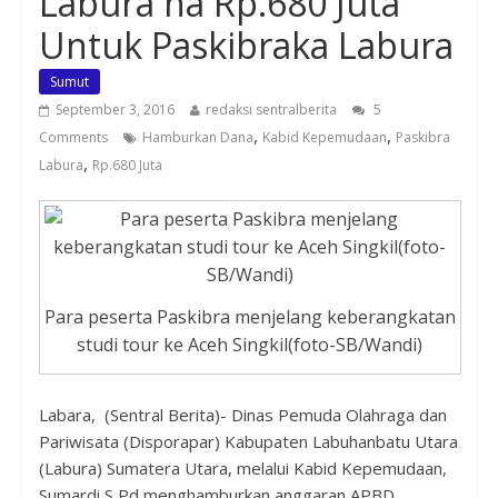
Labura na Rp.680 Juta
Untuk Paskibraka Labura
Sumut
September 3, 2016
redaksi sentralberita
5
,
,
Comments
Hamburkan Dana
Kabid Kepemudaan
Paskibra
,
Labura
Rp.680 Juta
Para peserta Paskibra menjelang keberangkatan
studi tour ke Aceh Singkil(foto-SB/Wandi)
Labara, (Sentral Berita)- Dinas Pemuda Olahraga dan
Pariwisata (Disporapar) Kabupaten Labuhanbatu Utara
(Labura) Sumatera Utara, melalui Kabid Kepemudaan,
Sumardi S,Pd menghamburkan anggaran APBD