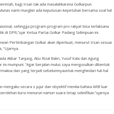
rintah, bagi Irsan tak ada masalahkarena Golkarpun
Munas nanti mungkin ada keputusan-kepetuhan bersama soal hal
 nasional, sehingga program-program pro rakyat bisa terlaksana
tik di DPR,”ujar Ketua Partai Golkar Padang Sidimpuan ini.
n Pertimbangan Golkar akan diperkuat, menurut Irsan sesuai
a, “Ujarnya.
ada Akbar Tanjung, Abu Rizal Bakri, Yusuf Kala dan Agung
 ini mumpuni. “Agar berjalan mulus saya mengusulkan dibentuk
ermakna dari yang terjadi sebelumnyauntuk menghindari hal-hal
san mengaku secara s jujur dan obyektif menilai bahwa ARB luar
perolehan kursi menurun namun suara tetap seknifikan.”ujarnya