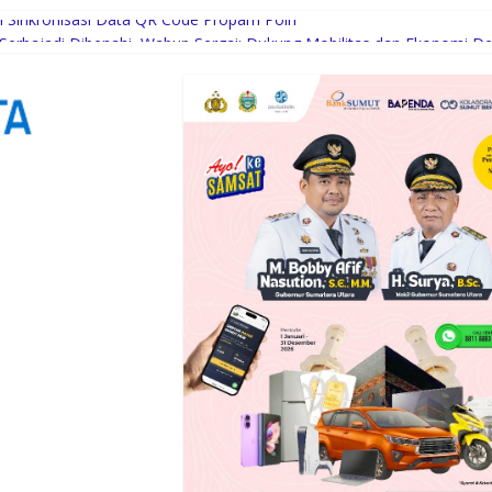
an Sinkronisasi Data QR Code Propam Polri
 Serbajadi Dibenahi, Wabup Sergai: Dukung Mobilitas dan Ekonomi D
n Bantuan Korban Banjir Langkat ke Jakarta
kemia dan Kanker Tiroid Saat Tinjau RSUD Thomsen
Prioritas Keuangan agar Tetap Terkendali