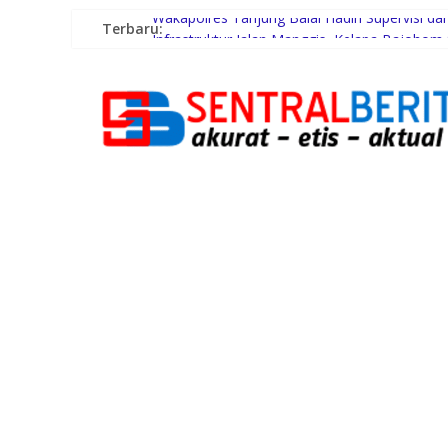
Terbaru:
Wakapolres Tanjung Balai Hadiri Supervisi d
Infrastruktur Jalan Manggis–Kelapa Bajohom
Plt. Bupati Tiorita Kawal Langsung Percepata
Bobby Nasution Bantu Akomodasi Pasien Leu
Lagi Banyak Kebutuhan? Ini Cara Menentukan 