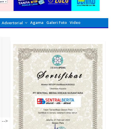
Agama
Galeri Foto
Video
Advertorial
-->