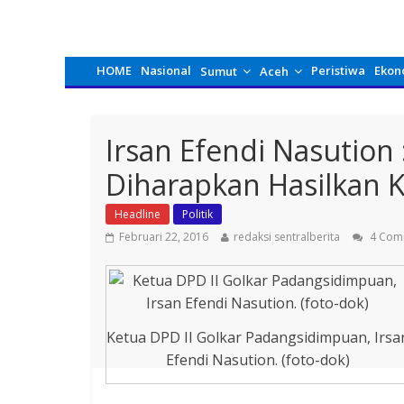
HOME
Nasional
Peristiwa
Ekon
Sumut
Aceh
Irsan Efendi Nasution
Diharapkan Hasilkan K
Headline
Politik
Februari 22, 2016
redaksi sentralberita
4 Com
Ketua DPD II Golkar Padangsidimpuan, Irsa
Efendi Nasution. (foto-dok)