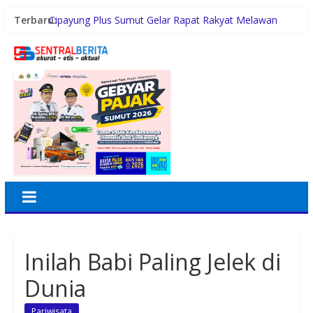
Terbaru:
Cipayung Plus Sumut Gelar Rapat Rakyat Melawan
Narkoba, Libatkan 500 Mahasiswa dan Pelajar
Inspektorat Madina Berikan Tanggapan akan
Pembangunan Gedung Madrasah TA 2025 di Desa
Tabuyung
Polrestabes Medan Ungkap 1.187 Kasus Narkoba
Selama 300 Hari dan Musnahkan Puluhan Kg Barbut
Wagub Surya Ajak Generasi Muda Bangun Integritas
dan Jauhi Narkoba
Pemko Medan Raih Peringkat II Skor Arsif ASN
Inilah Babi Paling Jelek di
Dunia
Pariwisata