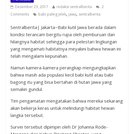
Desember 23, 2017
redaksi sentralberita
2
,
,
Comments
babi paling jelek
jawa
sentralberita
Sentralberita| Jakarta~Babi kutil Jawa berada dalam
kondisi terancam bergitu rupa oleh pemburuan dan
hilangnya habitat sehingga para pelestari lingkungan
yang mengamati habitatnya meyakini bahwa hewan ini
telah mengalami kepunahan.
Namun kamera-kamera perangkap mengungkapkan
bahwa masih ada populasi kecil babi kutil atau babi
bagong itu yang bisa bertahan di hutan Jawa yang
semakin gundul.
Tim pengamatan mengatakan bahwa mereka sekarang
akan bekerja keras untuk melindungi habitat hewan
langka tersebut.
Survei tersebut dipimpin oleh Dr Johanna Rode-
Margono dari Kebun Binatang Chester, yang