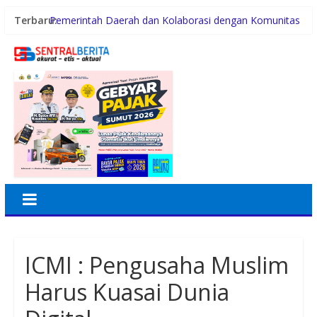
Terbaru:
Pemerintah Daerah dan Kolaborasi dengan Komunitas
Polsek Tanjung Balai Selatan Tangkap Pelaku
Pencurian Rumah Kosong
Plt. Bupati Langkat Tiorita Percepat Program, Fokus
Turunkan Kemiskinan dan Pengangguran
Kunker ke Tapteng, Kapolda Sumut Letakkan Batu
Pertama Pembangunan Rusun Polres Tapanuli Tengah
Konsumsi Sabu di Kabin Truk, Supir Tangki Asal Aceh
Diamankan Sat Intelkam Polres Sergai
ICMI : Pengusaha Muslim
Harus Kuasai Dunia