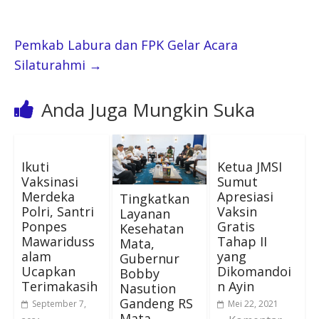
Pemkab Labura dan FPK Gelar Acara
Silaturahmi
→
Anda Juga Mungkin Suka
Ikuti
Ketua JMSI
Vaksinasi
Sumut
Merdeka
Apresiasi
Tingkatkan
Polri, Santri
Vaksin
Layanan
Ponpes
Gratis
Kesehatan
Mawariduss
Tahap II
Mata,
alam
yang
Gubernur
Ucapkan
Dikomandoi
Bobby
Terimakasih
n Ayin
Nasution
Gandeng RS
September 7,
Mei 22, 2021
Mata