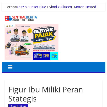
Terbaru:
Fazzio Sunset Blue Hybrid x Alkateri, Motor Limited
Edition Buat Nyempurnain Look Retro-Future Lo
Mimpi Besar Santri Darul Hikmah Jadi Nyata, Raih BIB
Kementerian Agama
Maknai Kemerdekaan RI Ke-81, Rico Waas :
Kemerdekaan Harus Dirasakan Masyarakat Lewat
Peningkatan Pelayanan Primer
Rico Waas Kerahkan Jajaran Gotong Royong Bersihkan
Parit Jalan Taduan dari Sedimentasi Tebal
Pertamina Patra Niaga Regional Sumbagut Sabet 7
Penghargaan ISRA 2026, Komitmen Nyata Kontribusi
untuk Masyarakat
Figur Ibu Miliki Peran
Stategis
Pendidikan