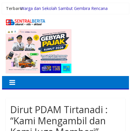
Terbaru:
Warga dan Sekolah Sambut Gembira Rencana
Gubernur Bobby Bangun SD Negeri Lasara di Nias
Utara
Konsumsi Sabu di Kabin Truk, Supir Tangki Asal Aceh
Diamankan Sat Intelkam Polres Sergai
Pemerintah Daerah dan Kolaborasi dengan Komunitas
Gubernur Bobby Nasution Siapkan Rumah Produksi
Kelapa di Nias Utara
Lomba Foto LRT Hadirkan Hadiah Menarik, Ini
Syaratnya
Dirut PDAM Tirtanadi :
“Kami Mengambil dan