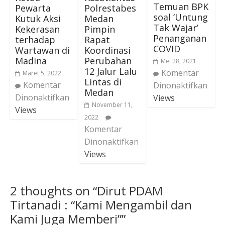
Temuan BPK
Pewarta
Polrestabes
soal ‘Untung
Kutuk Aksi
Medan
Tak Wajar’
Kekerasan
Pimpin
Penanganan
terhadap
Rapat
COVID
Wartawan di
Koordinasi
Madina
Perubahan
Mei 28, 2021
12 Jalur Lalu
Komentar
Maret 5, 2022
Lintas di
Komentar
Dinonaktifkan
Medan
Dinonaktifkan
Views
November 11,
Views
2022
Komentar
Dinonaktifkan
Views
2 thoughts on “
Dirut PDAM
Tirtanadi : “Kami Mengambil dan
Kami Juga Memberi”
”