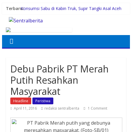
Terbaru:
Konsumsi Sabu di Kabin Truk, Supir Tangki Asal Aceh
Diamankan Sat Intelkam Polres Sergai
Pemerintah Daerah dan Kolaborasi dengan Komunitas
Gubernur Bobby Nasution Siapkan Rumah Produksi
Kelapa di Nias Utara
Lomba Foto LRT Hadirkan Hadiah Menarik, Ini
Syaratnya
Warga dan Sekolah Sambut Gembira Rencana
Gubernur Bobby Bangun SD Negeri Lasara di Nias
Debu Pabrik PT Merah
Utara
Putih Resahkan
Masyarakat
Headline
Peristiwa
April 11, 2016
redaksi sentralberita
1 Comment