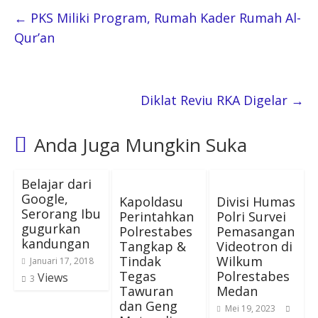
←
PKS Miliki Program, Rumah Kader Rumah Al-
Qur’an
Diklat Reviu RKA Digelar
→
Anda Juga Mungkin Suka
Belajar dari
Google,
Kapoldasu
Divisi Humas
Serorang Ibu
Perintahkan
Polri Survei
gugurkan
Polrestabes
Pemasangan
kandungan
Tangkap &
Videotron di
Tindak
Wilkum
Januari 17, 2018
Tegas
Polrestabes
Views
3
Tawuran
Medan
dan Geng
Mei 19, 2023