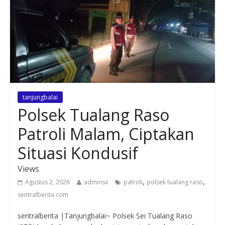
tanjungbalai
Polsek Tualang Raso
Patroli Malam, Ciptakan
Situasi Kondusif
Views
,
,
Agustus 2, 2026
adminsx
patroli
polsek tualang raso
sentralberita.com
sentralberita |Tanjungbalai~ Polsek Sei Tualang Raso