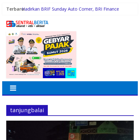
Terbaru:
Hadirkan BRIF Sunday Auto Corner, BRI Finance
Mudahkan Warga Bali Wujudkan Mobil Impian
KAI Logistik Hadirkan Promo “Merdeka Ongkir” untuk
Pengiriman Paket
Holding Perkebunan Nusantara Dukung Kampus
Berbasis Perkebunan, Arya Sandhiyudha Jadi
Mahasiswa Angkatan Pertama Magister ITSI
Satres Narkoba Polres Asahan Amankan Pria Pengedar
Sabu, Sita 19,60 Gram Barang Bukti
Diduga Jadi Lokasi Transaksi Sabu, Timsus Anti
Narkoba Polres Asahan Amankan Seorang Pria dengan
Barang Bukti 63,67 Gram Sabu
tanjungbalai