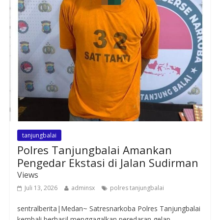
tanjungbalai
Polres Tanjungbalai Amankan
Pengedar Ekstasi di Jalan Sudirman
Views
Juli 13, 2026
adminsx
polres tanjungbalai
sentralberita|Medan~ Satresnarkoba Polres Tanjungbalai
kembali berhasil menggagalkan peredaran gelap