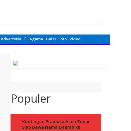
n Avenza Maps di Way Kanan
Advertorial
Agama
Galeri Foto
Video
Populer