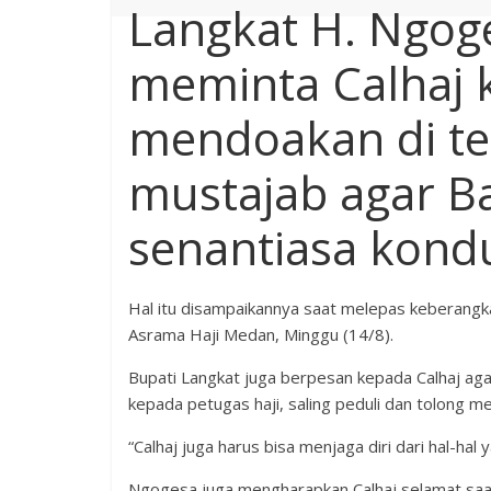
Langkat H. Ngog
meminta Calhaj 
mendoakan di t
mustajab agar B
senantiasa kondu
Hal itu disampaikannya saat melepas keberangka
Asrama Haji Medan, Minggu (14/8).
Bupati Langkat juga berpesan kepada Calhaj aga
kepada petugas haji, saling peduli dan tolong m
“Calhaj juga harus bisa menjaga diri dari hal-hal
Ngogesa juga mengharapkan Calhaj selamat saat b