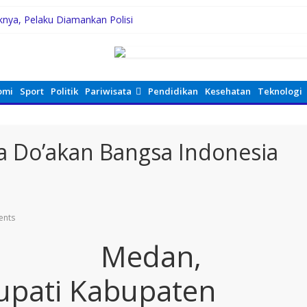
knya, Pelaku Diamankan Polisi
g, Rico Waas Serap Aspirasi
enian Jakarta
ukung Peningkatan Kompetensi Aparatur Perkebunan Lewat Pelatiha
B Jaya Labuhanbatu
omi
Sport
Politik
Pariwisata
Pendidikan
Kesehatan
Teknologi
a Do’akan Bangsa Indonesia
nts
Medan,
Bupati Kabupaten