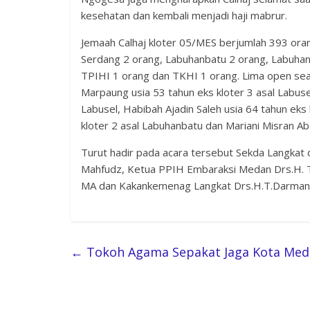
kesehatan dan kembali menjadi haji mabrur.
Jemaah Calhaj kloter 05/MES berjumlah 393 oran
Serdang 2 orang, Labuhanbatu 2 orang, Labuhan
TPIHI 1 orang dan TKHI 1 orang. Lima open seat p
Marpaung usia 53 tahun eks kloter 3 asal Labusel
Labusel, Habibah Ajadin Saleh usia 64 tahun eks
kloter 2 asal Labuhanbatu dan Mariani Misran Abd
Turut hadir pada acara tersebut Sekda Langkat
Mahfudz, Ketua PPIH Embaraksi Medan Drs.H. T
MA dan Kakankemenag Langkat Drs.H.T.Darman
←
Tokoh Agama Sepakat Jaga Kota Me