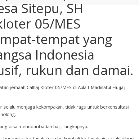
esa Sitepu, SH
kloter 05/MES
empat-tempat yang
angsa Indonesia
sif, rukun dan damai.
tan jemaah Calhaj Kloter 05/MES di Aula I Madinatul Hujjaj
r selalu menjaga kekompakan, tidak ragu untuk berkonsultasi
enolong.
 yang bisa menodai ibadah haji,” ungkapnya.
erangkat ke tanah suci dan kembali ke tanah air, selalu diberi