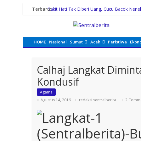
Terbaru:
Sakit Hati Tak Diberi Uang, Cucu Bacok Nene
Malam Minggu Bersama Warga Medan Tembun
Dayang Nan Tujuh Menggetarkan Gedung Kes
PTPN Group melalui PTPN IV Regional VII D
42 Wartawan Berlaga di Turnamen Catur GRI
HOME
Nasional
Sumut
Aceh
Peristiwa
Ekon
Calhaj Langkat Dimint
Kondusif
Agama
Agustus 14, 2016
redaksi sentralberita
2 Comme
(Sentralberita)-