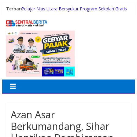
Terbaru:
Pelajar Nias Utara Bersyukur Program Sekolah Gratis
Gubernur Bobby Nasution Ringankan Beban Orang
Tua
Rayakan 10 Tahun Perjalanan, Inspire Artistry Hadirkan
Block Party Terbesar di Jakarta
Kasus Perusakan Alat Musik dan Penganiayaan
Akhirnya Berdamai, PAPPRI Madina Apresiasi Polsek
Natal
Kurnia Nugraha Raih Penghargaan Indonesia Public
Relations Top Leader 2026
Polres Tapsel Ungkap Kasus Pembunuhan Disertai
Kekerasan Seksual
Azan Asar
Berkumandang, Sihar