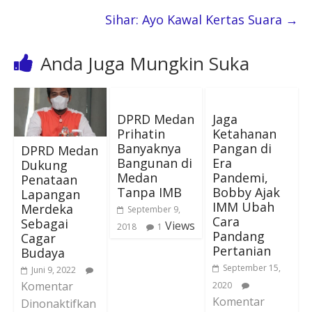
Sihar: Ayo Kawal Kertas Suara
→
Anda Juga Mungkin Suka
DPRD Medan
Jaga
Prihatin
Ketahanan
Banyaknya
Pangan di
DPRD Medan
Bangunan di
Era
Dukung
Medan
Pandemi,
Penataan
Tanpa IMB
Bobby Ajak
Lapangan
IMM Ubah
Merdeka
September 9,
Cara
Sebagai
Views
2018
1
Pandang
Cagar
Pertanian
Budaya
September 15,
Juni 9, 2022
Komentar
2020
Komentar
Dinonaktifkan