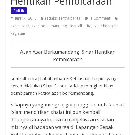
Hentikan Pembicaraan
Politik
Juni 14, 2018
redaksi sentralberita
1 Comment
,
,
,
azan ashar
azan berkumandang
sentralberita
sihar hentikan
kegiatan
Azan Asar Berkumandang, Sihar Hentikan
Pembicaraan
sentralberita|Labuhanbatu~Kebiasaan terpuji yang
kerap dilakukan Sihar Sitorus adalah menghentikan
pembicaraan ketika azan berkumandang.
Sikapnya yang menghargai panggilan untuk umat
Islam mendirikan shalat ini pun kembali
ditunjukkannya ketika ia menjelaskan visi dan
misinya di hadapan warga di Lapangan Sepak
Bola Jalan Besar Negeri Lama Desa Negeri Lama