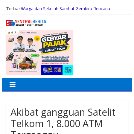
Terbaru:
Warga dan Sekolah Sambut Gembira Rencana
Gubernur Bobby Bangun SD Negeri Lasara di Nias
Utara
Konsumsi Sabu di Kabin Truk, Supir Tangki Asal Aceh
Diamankan Sat Intelkam Polres Sergai
Pemerintah Daerah dan Kolaborasi dengan Komunitas
Gubernur Bobby Nasution Siapkan Rumah Produksi
Kelapa di Nias Utara
Lomba Foto LRT Hadirkan Hadiah Menarik, Ini
Syaratnya
Akibat gangguan Satelit
Telkom 1, 8.000 ATM