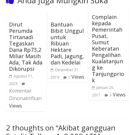
Anda Juga Mungkin Suka
Complain
kepada
Dirut
Bantuan
Pemerintah
Perumda
Bibit Unggul
Pusat,
Tirtanadi
untuk
Sumut
Tegaskan
Ribuan
Keberatan
Dana Rp73,2
Hektare
Pengalihan
Miliar Masih
Padi, Jagung,
Kualatanjun
Ada, Tak Ada
dan Kedelai
g ke
Dikorupsi
Desember 31,
Tanjungprio
Agustus 11,
Views
2019
1
k
2023
Januari 25,
Komentar
Views
2017
3
Dinonaktifkan
Views
2 thoughts on “
Akibat gangguan