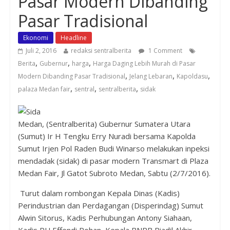
Pasar Modern Dibanding
Pasar Tradisional
Ekonomi
Headline
Juli 2, 2016
redaksi sentralberita
1 Comment
,
,
,
Berita
Gubernur
harga
Harga Daging Lebih Murah di Pasar
,
,
,
Modern Dibanding Pasar Tradisional
Jelang Lebaran
Kapoldasu
,
,
,
palaza Medan fair
sentral
sentralberita
sidak
Medan, (Sentralberita) Gubernur Sumatera Utara
(Sumut) Ir H Tengku Erry Nuradi bersama Kapolda
Sumut Irjen Pol Raden Budi Winarso melakukan inpeksi
mendadak (sidak) di pasar modern Transmart di Plaza
Medan Fair, Jl Gatot Subroto Medan, Sabtu (2/7/2016).
Turut dalam rombongan Kepala Dinas (Kadis)
Perindustrian dan Perdagangan (Disperindag) Sumut
Alwin Sitorus, Kadis Perhubungan Antony Siahaan,
Kadis PU Effendi Pohan, Kepala BNPB Riadil Akhir