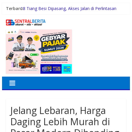
Terbaru:
18 Tiang Besi Dipasang, Akses Jalan di Perlintasan
Pasiran Ditutup untuk Keselamatan KA
Fazzio Sunset Blue Hybrid x Alkateri, Motor Limited
Edition Buat Nyempurnain Look Retro-Future Lo
Rico Waas Dorong IPSM Medan Jadi Mitra Strategis
Pemerintah dan Turun Tangani Persoalan Sosial Warga
Gubernur Bobby Nasution Minta Kepala Daerah se-
Kepulauan Nias Percepat Usulan BKP 2027
Tertinggal dari Kelurahan Lain, DPRD Medan Desak
Wali Kota Perhatikan Simalingkar B
Jelang Lebaran, Harga
Daging Lebih Murah di