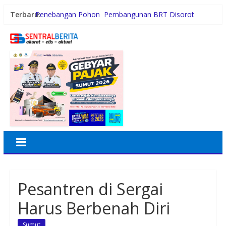
Terbaru:
Penebangan Pohon Pembangunan BRT Disorot
Persiapan HUT RI ke-81, Anggota Paskibra Kecamatan
Idi Tunong Mulai Gelar Latihan Intensif
Satres PPAPPO Polres Karo Ringkus Pemuda
Gubernur Bobby Nasution Wujudkan Impian SMPN 4
Sitolu Ori Miliki Gedung Permanen
Kebiasaan Finansial yang Bisa Dimulai di Usia 20-an
Pesantren di Sergai
Harus Berbenah Diri
Sumut