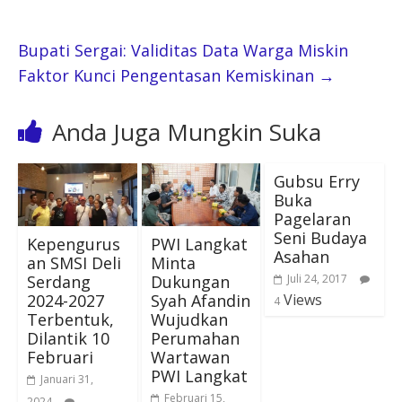
Bupati Sergai: Validitas Data Warga Miskin
Faktor Kunci Pengentasan Kemiskinan
→
Anda Juga Mungkin Suka
Gubsu Erry
Buka
Pagelaran
Seni Budaya
Kepengurus
PWI Langkat
Asahan
an SMSI Deli
Minta
Serdang
Dukungan
Juli 24, 2017
2024-2027
Syah Afandin
Views
4
Terbentuk,
Wujudkan
Dilantik 10
Perumahan
Februari
Wartawan
PWI Langkat
Januari 31,
Februari 15,
2024