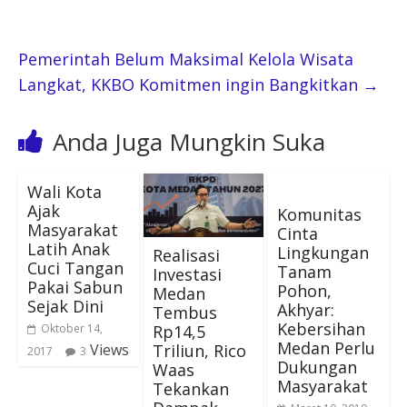
Pemerintah Belum Maksimal Kelola Wisata
Langkat, KKBO Komitmen ingin Bangkitkan
→
Anda Juga Mungkin Suka
Wali Kota
Ajak
Komunitas
Masyarakat
Cinta
Latih Anak
Lingkungan
Realisasi
Cuci Tangan
Tanam
Investasi
Pakai Sabun
Pohon,
Medan
Sejak Dini
Akhyar:
Tembus
Kebersihan
Rp14,5
Oktober 14,
Medan Perlu
Triliun, Rico
Views
2017
3
Dukungan
Waas
Masyarakat
Tekankan