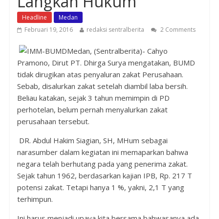
Langkah Hukum
Headline
Medan
Februari 19, 2016
redaksi sentralberita
2 Comments
Medan, (Sentralberita)- Cahyo
Pramono, Dirut PT. Dhirga Surya mengatakan, BUMD
tidak dirugikan atas penyaluran zakat Perusahaan.
Sebab, disalurkan zakat setelah diambil laba bersih.
Beliau katakan, sejak 3 tahun memimpin di PD
perhotelan, belum pernah menyalurkan zakat
perusahaan tersebut.
DR. Abdul Hakim Siagian, SH, MHum sebagai
narasumber dalam kegiatan ini memaparkan bahwa
negara telah berhutang pada yang penerima zakat.
Sejak tahun 1962, berdasarkan kajian IPB, Rp. 217 T
potensi zakat. Tetapi hanya 1 %, yakni, 2,1 T yang
terhimpun.
Ini harus menjadi upaya kita bersama bahwasanya ada