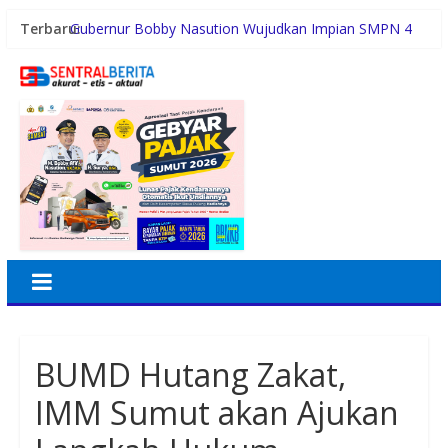
Terbaru:
Gubernur Bobby Nasution Wujudkan Impian SMPN 4
Sitolu Ori Miliki Gedung Permanen
Duta Genre Harus Jadi Penggerak Remaja, Rico Waas:
Jangan Hanya Aktif Saat Ada Acara
Sutarto Minta Banteng Sumut Merah FC Harumkan
Nama Sumut di Ajang Soekarno Cup 2026
Persiapan HUT RI ke-81, Anggota Paskibra Kecamatan
Idi Tunong Mulai Gelar Latihan Intensif
Satres PPAPPO Polres Karo Ringkus Pemuda
BUMD Hutang Zakat,
IMM Sumut akan Ajukan