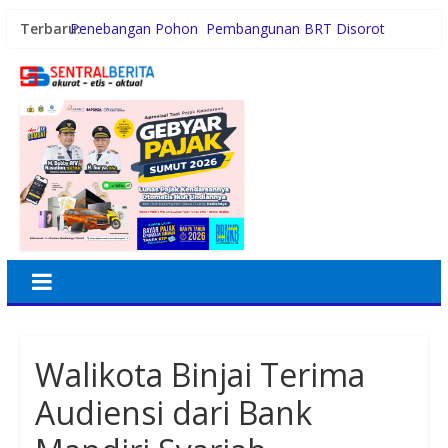
Terbaru:
Penebangan Pohon Pembangunan BRT Disorot
Persiapan HUT RI ke-81, Anggota Paskibra Kecamatan
Idi Tunong Mulai Gelar Latihan Intensif
Satres PPAPPO Polres Karo Ringkus Pemuda
Gubernur Bobby Nasution Wujudkan Impian SMPN 4
Sitolu Ori Miliki Gedung Permanen
Kebiasaan Finansial yang Bisa Dimulai di Usia 20-an
Walikota Binjai Terima
Audiensi dari Bank